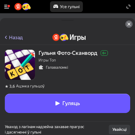
Усе гульні
Назад
Гульня Фото-Сканворд
6+
Игры Топ
Галаваломкі
Ацэнка гульцоў
3,6
Гуляць
Уваход з лагінам надзейна захавае прагрэс
Увайсці
і дасягненні ў гульні