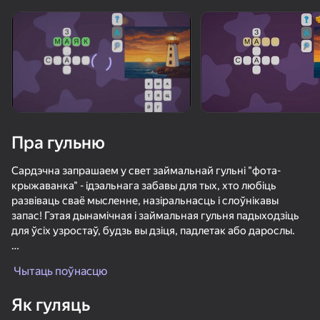
Павярніце прыладу
Гульня працуе толькі ў гарызантальнай
арыентацыі
Пра гульню
Сардэчна запрашаем у свет займальнай гульні "фота-
крыжаванка" - ідэальнага забавы для тых, хто любіць
развіваць сваё мысленне, назіральнасць і слоўнікавы
запас! Гэтая дынамічная і займальная гульня падыходзіць
для ўсіх узростаў, будзь вы дзіця, падлетак або дарослы.
ГУЛЯЦЬ
"Фота-крыжаванка" - гэта інтэрактыўная гульня-
Чытаць поўнасцю
галаваломкі, у якой гульцы павінны адгадваць словы,
грунтуючыся на візуальных падказках.
61
61
Як гуляць
За кожным малюнкам хаваецца пэўнае слова: гэта можа
Ускользни от Лазера
Эволюция Клавиатуры
Красный Шарик Убегает