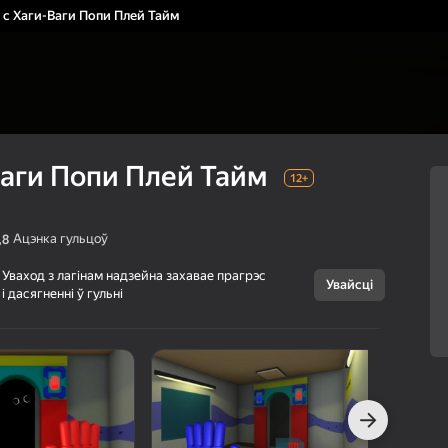
с Хаги-Ваги Попи Плей Тайм
аги Попи Плей Тайм
12+
Ацэнка гульцоў
,8
Уваход з лагінам надзейна захавае прагрэс
Увайсці
Скасаваць
і дасягненні ў гульні
ФНАФ с Хаги-
12+
Ваги Попи Плей
Тайм
Play Here
Хорары