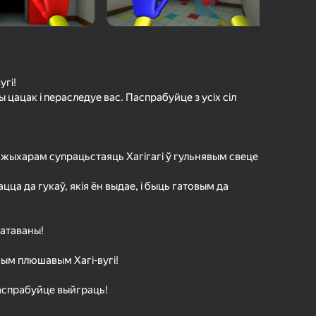
г Яндэкс Гульняў
а гульцоў
агінам надзейна
Увайсці
грэс і дасягненні
угі!
ы цацак і пераследуе вас. Паспрабуйце з усіх сіл
Гуляць
ы жыхарам супрацьстаяць Хагігагі ў гульнявым свеце
ольш падрабязна аб гульні
цца да гукаў, якія ён выдае, і быць гатовым да
ратаваны!
ным плюшавым Хагі-вугі!
паспрабуйце выйграць!