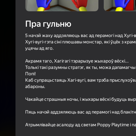
48
Рэйтын
3,8
Ацэнк
Уваход з л
Пра гульню
захавае пра
ў гульні
5 начэй жаху аддзяляюць вас ад перамогі над Хугі-в
Хугі-вугі-гэта сіні плюшавы монстар, які ўцёк з крам
уцячы ад яго.
Акрамя таго, Хагігагі тэрарызуе жыхароў вёскі...
Толькі такі разумны стратэг, як ты, можа дапамагч
Попі!
Б
Каб супрацьстаяць Хагі-вугі, вам трэба прыслухоўва
абароны.
Чакайце страшныя ночы, і жыхары вёскі будуць вы
Пяць начэй аддзяляюць вас ад перамогі над блакіт
Атрымлівайце асалоду ад светам Poppy Playtime і 