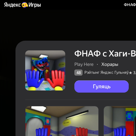
ФНАФ 
ФНАФ с Хаги-В
Play Here
·
Хорары
Рэйтынг Яндэкс Гульняў
48
3
Гуляць