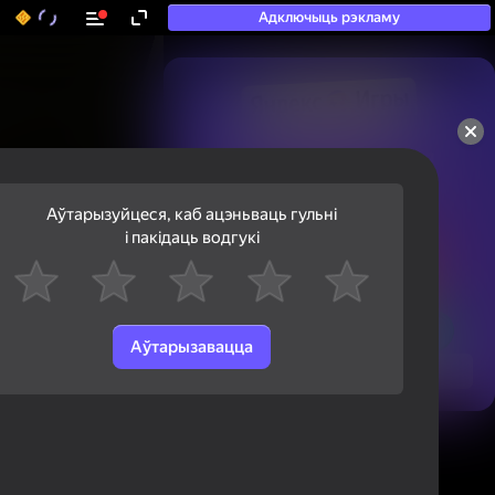
Адключыць рэкламу
50+ тап-гульняў, у якія

гуляюць нават тыя, хто

«не гуляе»
Аўтарызуйцеся, каб ацэньваць гульні
і пакідаць водгукі
Аўтарызавацца
Паглядзець