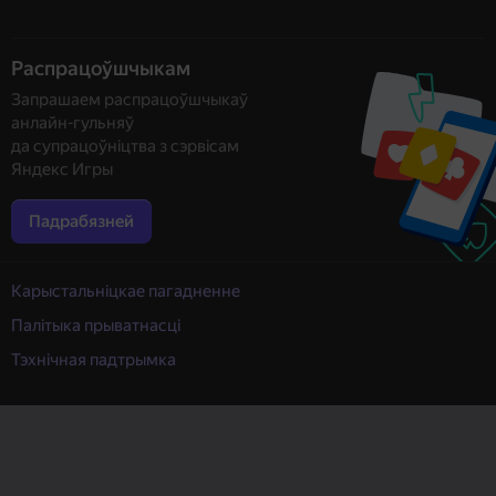
Распрацоўшчыкам
Запрашаем распрацоўшчыкаў
анлайн-гульняў
да супрацоўніцтва з сэрвісам
Яндекс Игры
Падрабязней
Карыстальніцкае пагадненне
Палітыка прыватнасці
Тэхнічная падтрымка