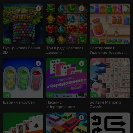
77
86
81
Пузырьковая Башня
Три в ряд: Красивая
Сортировка и
3D
деревня
Удаление Товаров:
Матч 3
16+
74
77
74
Шарики в колбах
Пасьянс
Solitaire Mahjong
«Чередование»
Classic