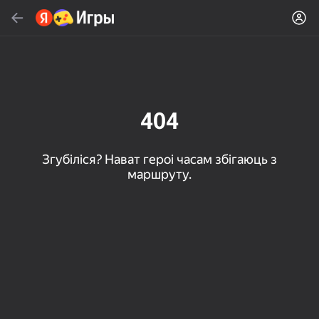
Знайсці
Знайсці гульню або жанр
Яндекс Игры
Рэкамендуем
404
Згубіліся? Нават героі часам збігаюць з
маршруту.
16+
85
80
83
Пасьянс «Паук» (1, 2,
Слова из слова
Скайдом - Три в Ряд!
4 масти)
Топавая