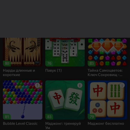
84
83
69
Рецепт Счастья
Собери цветы:
Bubble Shooter
Релакс Три в ряд
Challenge
16+
80
76
83
Нарды длинные и
Павук (1)
Тайна Самоцветов:
короткие
Ключ Сокровищ -
Три в ряд
81
83
79
Bubble Level Classic
Маджонг: тренеруй
Маджонг бесплатно
Ум