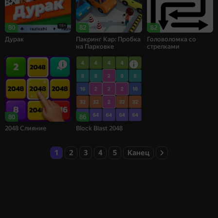
16+
80
82
82
Дурак
Пакринг Кар: Пробка
Головоломка со
на Парковке
стрелками
80
86
2048 Слияние
Block Blast 2048
1
2
3
4
5
Канец