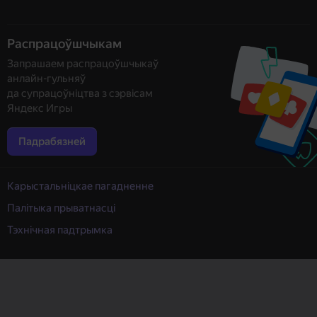
Распрацоўшчыкам
Запрашаем распрацоўшчыкаў
анлайн-гульняў
да супрацоўніцтва з сэрвісам
Яндекс Игры
Падрабязней
Карыстальніцкае пагадненне
Палітыка прыватнасці
Тэхнічная падтрымка