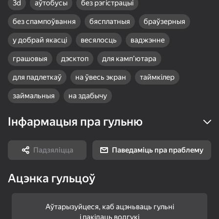
3d
аўтобусы
без рэгістрацыі
без спампоўвання
бясплатныя
браўзерныя
у добрай якасці
весялосць
ваджэнне
18+
99
75
77
грашовыя
дэсктоп
для камп’ютара
Gamer's Mod
Судоку Гуру -
Match Arena - Три в
классический судоку
Ряд!
для падлеткаў
на ўвесь экран
таймкілер
займальныя
на здабычу
Інфармацыя пра гульню
81
84
86
Падзяліцца
Паведаміць пра праблему
Соедините фрукты:
Три в ряд: Вокруг
Маджонг Бласт
Физическое
света
удаление
Ацэнка гульцоў
Аўтарызуйцеся, каб ацэньваць гульні
і пакідаць водгукі