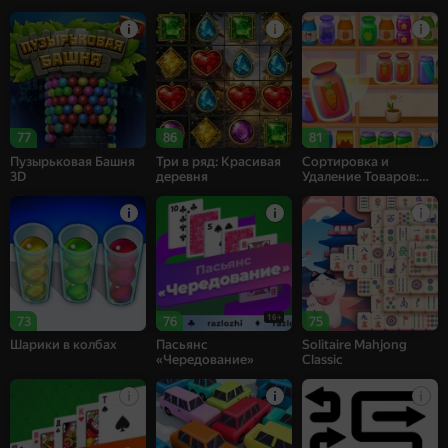
77
86
81
Пузырьковая Башня
Три в ряд: Красивая
Сортировка и
3D
деревня
Удаление Товаров:
Матч 3
16+
73
76
75
Шарики в колбах
Пасьянс
Solitaire Mahjong
«Чередование»
Classic