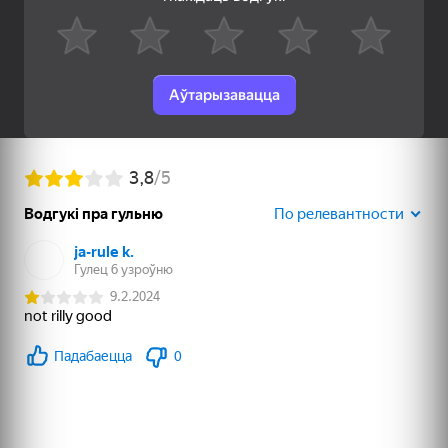
83
79
81
Болты и гайки:
Слова из слов
Разбери Кубик
сортировка
Аўтарызавацца
72
66
84
Шарики - Лопай и
Линии Шарики 98
Линии 98 Классика
Взрывай!
пять в ряд
83
82
65
Маджонг: Супер
Собери Картинку
Драгоценности
Соедини
королевы