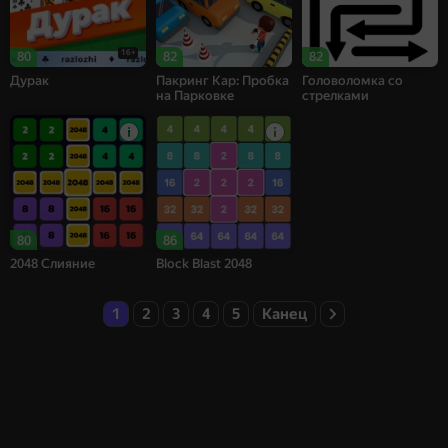
16+
80
82
82
Дурак
Пакринг Кар: Пробка
Головоломка со
на Парковке
стрелками
80
86
2048 Слияние
Block Blast 2048
1
2
3
4
5
Канец