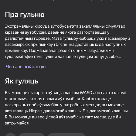
16+
16+
76
80
90
Пра гульню
Пасьянс «Косынка»
Сокровища Пиратов
Спасение уток:
Удаление винтов
Экстрэмальны кіроўца аўтобуса-гэта захапляльны сімулятар
кіравання аўтобусам, дзеянне якога разгортваецца ў
рэалістычным горадзе. Мэта гульцоў-забраць усіх пасажыраў з
пасажырскіх прыпынкаў і бяспечна даставіць іх да наступных
прыпынкаў. Падмацаваная рэалістычнымі візуальнымі і
гукавымі эфектамі, Гульня дазваляе гульцам адчуць сябе
сапраўднымі кіроўцамі аўтобусаў і максімальна павялічыць
Чытаць поўнасцю
88
81
73
задавальненне ад кіравання.
Солитёр Пазлы
Маджонг Бах-бах
Bubble Hit
Як гуляць
Вы можаце выкарыстоўваць клавішы WASD або са стрэлкамі
для перамяшчэння вашага аўтамабіля. Калі вы хочаце
паскорыць свой аўтамабіль у патрэбных месцах, вы можаце
актываваць Нітра з дапамогай клавішы F. з дапамогай клавішы
R Вы можаце вывесці свой аўтамабіль з таго месца, дзе ён
89
77
76
затрымаўся.
ТапТап Стрелка
Судоку Мастер
Цветные линии 98