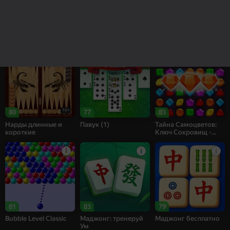
85
83
69
Рецепт Счастья
Собери цветы:
Bubble Shooter
Релакс Три в ряд
Challenge
16+
80
77
83
Нарды длинные и
Павук (1)
Тайна Самоцветов:
короткие
Ключ Сокровищ -
Три в ряд
81
83
79
Bubble Level Classic
Маджонг: тренеруй
Маджонг бесплатно
Ум