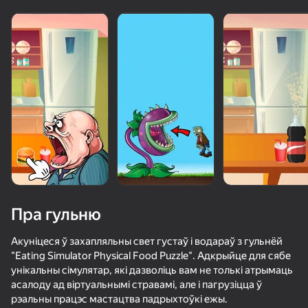
Пра гульню
Акуніцеся ў захапляльны свет густаў і водараў з гульнёй
"Eating Simulator Physical Food Puzzle". Адкрыйце для сябе
унікальны сімулятар, які дазволіць вам не толькі атрымаць
64
64
56
63
асалоду ад віртуальнымі стравамі, але і пагрузіцца ў
Порыв улыбки
Атака Дыры
Поставь Бутылку
Ломай и Кр
рэальны працэс мастацтва падрыхтоўкі ежы.