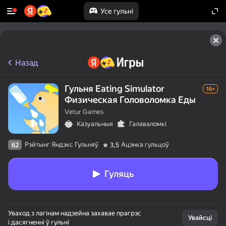
Усе гульні
Назад
Гульня Eating Simulator
16+
Физическая Головоломка Еды
Vetur Games
Казуальныя
Галаваломкі
Рэйтынг Яндэкс Гульняў
Ацэнка гульцоў
62
3,5
Гуляць
Уваход з лагінам надзейна захавае прагрэс
Увайсці
і дасягненні ў гульні