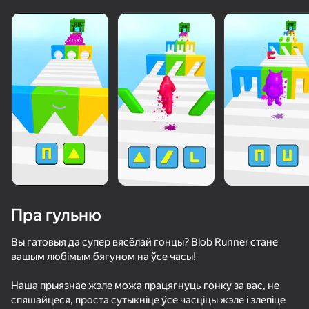
Пра гульню
Вы гатовыя да супер вясёлай гонцы? Blob Runner стане
вашым любімым бягуном на ўсе часы!
84
50+ лепшых гульняў, у якія гуляюць

86
81
76
Наша прыязнае жэле можа працягнуць гонку за вас, не
нават тыя, хто «не гуляе»
Аура Шлепка
Рисуй и Прячься
Стик против Зомби: Стик Эпик Драки
Я Квадробе
спяшайцеся, проста сутыкніце ўсе часціцы жэле і злепіце