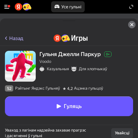
Усе гульні
Назад
Гульня Джелли Паркур
0+
Voodo
Казуальныя
Для хлопчыкаў
Рэйтынг Яндэкс Гульняў
Ацэнка гульцоў
52
4,2
Гуляць
Уваход з лагінам надзейна захавае прагрэс
Увайсці
і дасягненні ў гульні