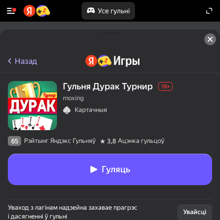
Усе гульні
Назад
Гульня Дурак Турнир
18+
moxing
Картачныя
Рэйтынг Яндэкс Гульняў
Ацэнка гульцоў
65
3,8
Гуляць
Уваход з лагінам надзейна захавае прагрэс
Увайсці
і дасягненні ў гульні