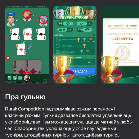
Пра гульню
Durak Competition падтрымлівае рэжым пераносу і
класічны рэжым. Гульня дазваляе бясплатна ўдзельнічаць
у спаборніцтвах, і вы можаце далучыцца да матчаў у любы
50+ лепшых гульняў, у якія гуляюць

76
68
61
час. Спаборніцтвы ўключаюць у сябе паўгадзінныя
нават тыя, хто «не гуляе»
Ускользни от Лазера
Покер онлайн
Шашки+
Ono Classic
турніры, штодзённыя турніры і штотыднёвыя турніры.