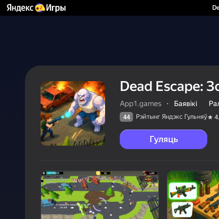
De
Dead Escape: 
App1.games
·
Баявікі
Ра
Рэйтынг Яндэкс Гульняў
44
4
Гуляць
44
Рэйтын