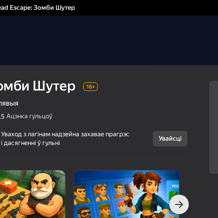
ad Escape: Зомби Шутер
Зомби Шутер
16+
лявыя
Ацэнка гульцоў
,5
Уваход з лагінам надзейна захавае прагрэс
Увайсці
і дасягненні ў гульні
Скасаваць
Dead Escape:
16+
Зомби Шутер
App1.games
Баявікі
Ралявыя
г Яндэкс Гульняў