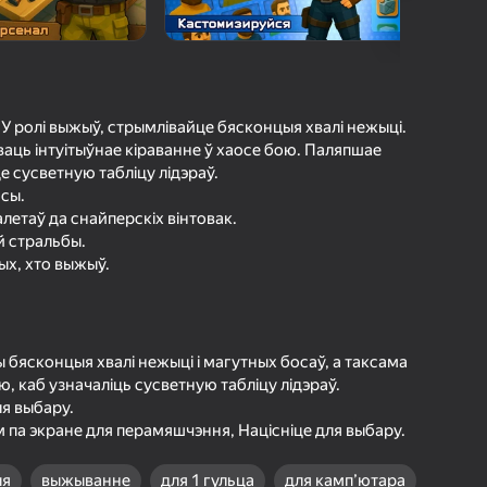
а гульцоў
агінам надзейна
Увайсці
грэс і дасягненні
 У ролі выжыў, стрымлівайце бясконцыя хвалі нежыці.
ваць інтуітыўнае кіраванне ў хаосе бою. Паляпшае
Гуляць
це сусветную табліцу лідэраў.
осы.
летаў да снайперскіх вінтовак.
й стральбы.
ольш падрабязна аб гульні
тых, хто выжыў.
ы бясконцыя хвалі нежыці і магутных босаў, а таксама
, каб узначаліць сусветную табліцу лідэраў.
я выбару.
 па экране для перамяшчэння, Націсніце для выбару.
ыя
выжыванне
для 1 гульца
для камп’ютара