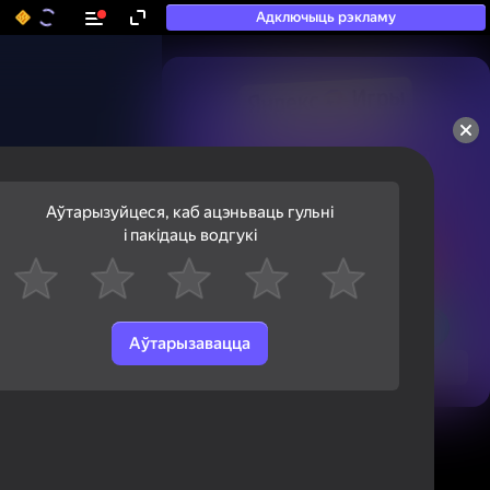
Адключыць рэкламу
50+ тап-гульняў, у якія

гуляюць нават тыя, хто

«не гуляе»
Аўтарызуйцеся, каб ацэньваць гульні
і пакідаць водгукі
Аўтарызавацца
Паглядзець