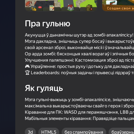
4,5
Ацэнк
Уваход з л
Пра гульню
захавае пра
ў гульні
Акунуцца ў дынамічны шутэр ад зомбі-апакаліпсісу!
Мэта дакладна, знішчыць супер босаў і выкарыстоў
свой арсенал зброі, выконвайце місіі і ўзначальвай
Ор арда зомбі: бясконцыя хвалі ворагаў і эпічныя б
Улучшения паляпшэнні: Кастомизация зброі ад піста
🎮 Упраўленне: простыя руху і дотыку для дакладна
Б
🏆 Leaderboards: поўныя задачы і прывесці лідэраў 
Як гуляць
Мэта гульні-выжыць у зомбі-апакаліпсісе, знішчаюч
максімальна выкарыстоўваючы свайго героя і зброю
Кіраванне для ПК: WASD для перамяшчэння, LBB дл
Мабільныя элементы кіравання: Правядзіце пальцам
3d
HTML5
без спампоўвання
браўзерн