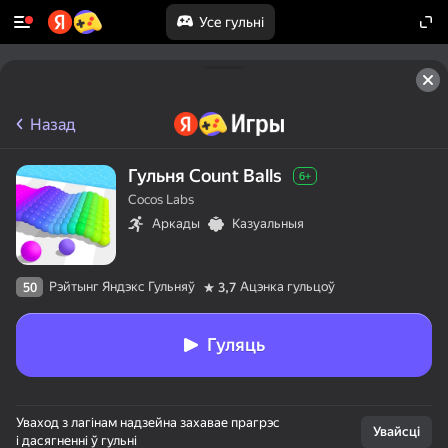
Усе гульні
Назад
Гульня Count Balls
6+
Cocos Labs
Аркады
Казуальныя
Рэйтынг Яндэкс Гульняў
Ацэнка гульцоў
50
3,7
Гуляць
Уваход з лагінам надзейна захавае прагрэс
Увайсці
і дасягненні ў гульні