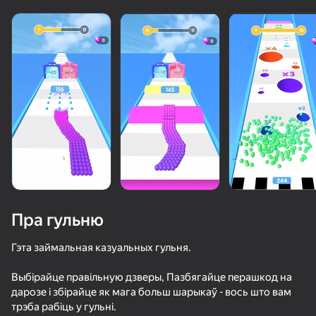
Пра гульню
Гэта займальная казуальных гульня.
Выбірайце правільную дзверы, Пазбягайце перашкод на
65
50+ лепшых гульняў, у якія гуляюць

67
62
56
дарозе і збірайце як мага больш шарыкаў - вось што вам
нават тыя, хто «не гуляе»
Bullet Run!
Резиновый мяч 3D
Воздушные Шарики: Надуть и НЕ Лопать!
Crossy Road
трэба рабіць у гульні.