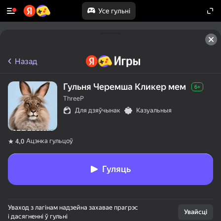
Усе гульні
Назад
Гульня Черемша Кликер мем
6+
ThreeP
Для дзяўчынак
Казуальныя
Ацэнка гульцоў
4,0
Гуляць
Уваход з лагінам надзейна захавае прагрэс
Увайсці
і дасягненні ў гульні