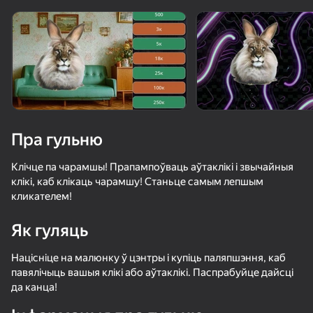
Павярніце прыладу
Гульня працуе толькі ў гарызантальнай
арыентацыі
Загрузка
Пра гульню
Клічце па чарамшы! Прапампоўваць аўтаклікі і звычайныя
клікі, каб клікаць чарамшу! Станьце самым лепшым
кликателем!
Як гуляць
ГУЛЯЦЬ
Націсніце на малюнку ў цэнтры і купіць паляпшэння, каб
павялічыць вашыя клікі або аўтаклікі. Паспрабуйце дайсці
да канца!