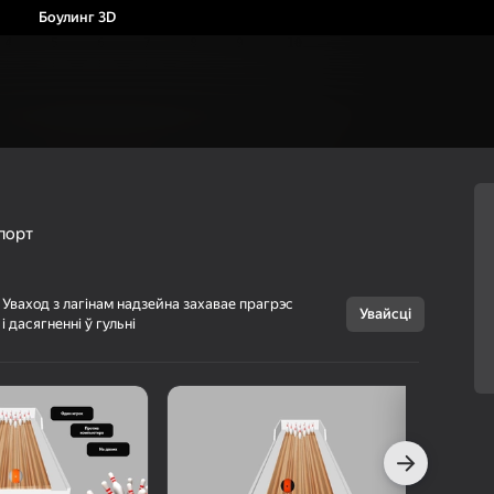
Боулинг 3D
порт
Уваход з лагінам надзейна захавае прагрэс
Увайсці
і дасягненні ў гульні
Скасаваць
Боулинг 3D
6+
Play Frame
Для дваіх
Спорт