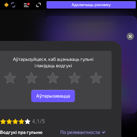
Адключыць рэкламу
50+ тап-гульняў, у якія

гуляюць нават тыя, хто

«не гуляе»
Аўтарызуйцеся, каб ацэньваць гульні
і пакідаць водгукі
Аўтарызавацца
Паглядзець