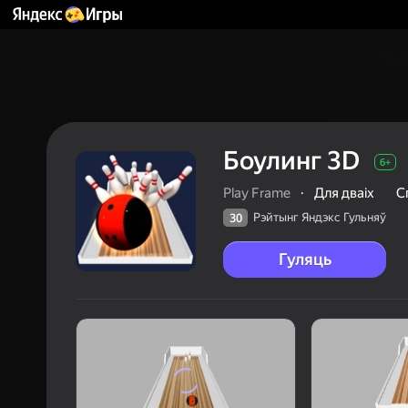
Боулинг 3D
6+
Play Frame
·
Для дваіх
С
Рэйтынг Яндэкс Гульняў
30
Гуляць