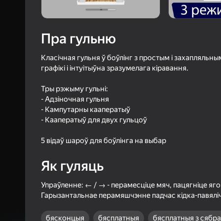
30
Рэйтын
Уваход з л
захавае пра
Пра гульню
ў гульні
Класічная гульня ў боўлінг з простым і захапляльны
графікі і інтуітыўна зразумелага кіравання.
Тры рэжыму гульні:
- Адзіночная гульня
- Кампутарны кааператыў
Б
- Кааператыў для двух гульцоў
5 відаў шароў для боўлінга на выбар
Як гуляць
Упраўленне: ← / → - перамесціце мяч, пацягніце яго 
Гарызантальнае перамяшчэнне падчас кідка-павялі
бясконцыя
бясплатныя
бясплатныя з сябра