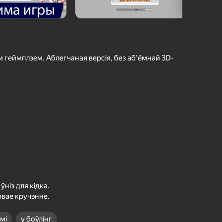
г Яндэкс Гульняў
агінам надзейна
Увайсці
грэс і дасягненні
м геймплэем. Аблегчаная версія, без аб'ёмнай 3D-
Гуляць
ольш падрабязна аб гульні
ўніз для кідка.
чвае кручэнне.
мі
у боўлінг