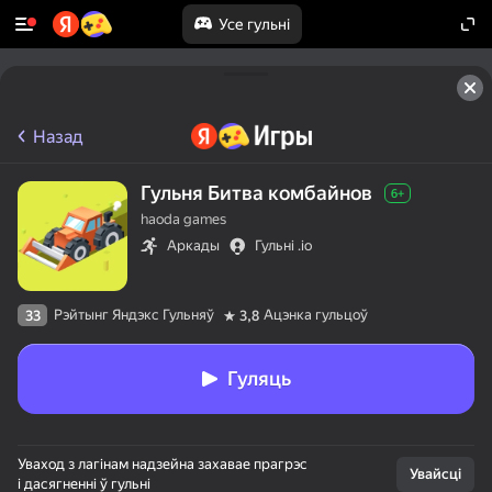
Усе гульні
Назад
Гульня Битва комбайнов
6+
haoda games
Аркады
Гульні .io
Рэйтынг Яндэкс Гульняў
Ацэнка гульцоў
33
3,8
Гуляць
Уваход з лагінам надзейна захавае прагрэс
Увайсці
і дасягненні ў гульні