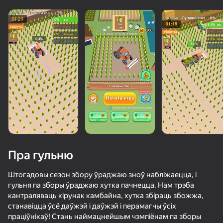
Пра гульню
Штогадовы сезон збору ўраджаю зноў набліжаецца, і
гульня па зборы ўраджаю хутка пачнецца. Нам трэба
кантраляваць кірунак камбайна, хутка збіраць збожжа,
72
50+ лепшых гульняў, у якія гуляюць

77
71
56
станавіцца ўсё даўжэй і даўжэй і перамагчы ўсіх
нават тыя, хто «не гуляе»
Extreme Drift: Highway Clash
Крафт боевой машины из блоков
Pixel Car Racer
праціўнікаў! Стань наймацнейшым чэмпіёнам па зборы