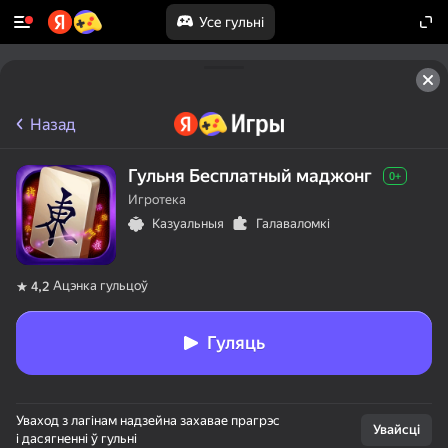
Усе гульні
Назад
Гульня Бесплатный маджонг
0+
Игротека
Казуальныя
Галаваломкі
Ацэнка гульцоў
4,2
Гуляць
Уваход з лагінам надзейна захавае прагрэс
Увайсці
і дасягненні ў гульні