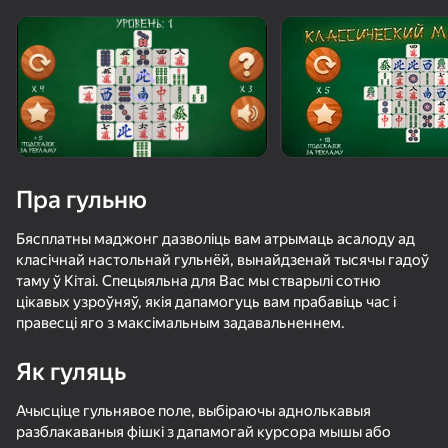
Павярніце прыладу
Гульня працуе толькі ў гарызантальнай
арыентацыі
Пра гульню
Бясплатны маджонг дазволіць вам атрымаць асалоду ад
класічнай настольнай гульнёй, вынайдзенай тысячы гадоў
таму ў Кітаі. Спецыяльна для Вас мы стварылі сотню
цікавых узроўняў, якія дапамогуць вам прабавіць час і
правесці яго з максімальным задавальненнем.
ГУЛЯЦЬ
Як гуляць
83
38
Ачысціце гульнявое поле, выбіраючы аднолькавыя
Маджонг: тренеруй Ум
Эволюция Brainrot: Кликер
Мастер маджонга: Пасьянс из плиток
разблакаваныя фішкі з дапамогай курсора мышы або