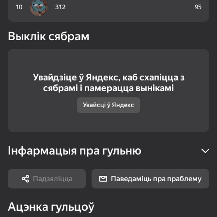
10
312
95
Выклік сябрам
83
78
74
Пасьянс Слов
Павук (4)
Море Слов
Увайдзіце ў Яндекс, каб схапіцца з
сябрамі і памерацца вынікамі
Увайсці ў Яндекс
18+
84
80
75
Інфармацыя пра гульню
Стрелки: Помоги
Дурак классический
Косынка по 3 карты
этой семье
Топавая
Падзяліцца
Паведаміць пра праблему
Ацэнка гульцоў