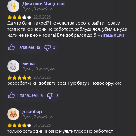
16+
81
82
82
Дурак
Пакринг Кар: Пробка
Головоломка со
на Парковке
стрелками
81
86
2048 Слияние
Block Blast 2048
1
2
3
4
5
Канец