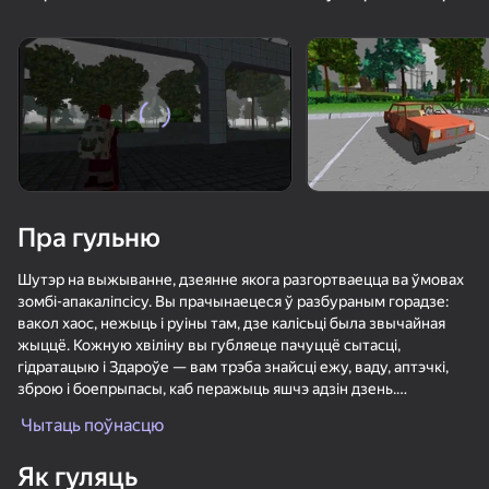
16+
16+
76
81
90
Пасьянс «Косынка»
Сокровища Пиратов
Спасение уток:
Удаление винтов
Пра гульню
88
80
74
Солитёр Пазлы
Маджонг Бах-бах
Bubble Hit
Шутэр на выжыванне, дзеянне якога разгортваецца ва ўмовах
зомбі-апакаліпсісу. Вы прачынаецеся ў разбураным горадзе:
вакол хаос, нежыць і руіны там, дзе калісьці была звычайная
жыццё. Кожную хвіліну вы губляеце пачуццё сытасці,
гідратацыю і Здароўе — вам трэба знайсці ежу, ваду, аптэчкі,
зброю і боепрыпасы, каб перажыць яшчэ адзін дзень.
Чытаць поўнасцю
89
77
76
Пашукайце шафы, скрыні, тумбачкі, сейфы, смеццевыя бакі і
ТапТап Стрелка
Судоку Мастер
Цветные линии 98
нават гандлёвыя аўтаматы — кожны кантэйнер мае свой
Як гуляць
уласны гук і можа хаваць нешта карыснае. Купляйце зброю і