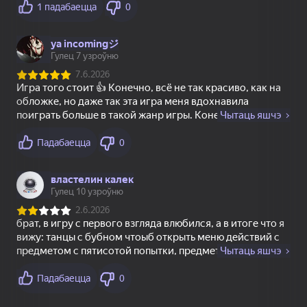
78
86
82
Пузырьковая Башня
Три в ряд: Красивая
Сортировка и
3D
деревня
Удаление Товаров:
Матч 3
16+
73
76
75
Шарики в колбах
Пасьянс
Solitaire Mahjong
«Чередование»
Classic