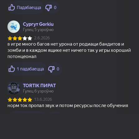
Распрацоўшчыкам
Запрашаем распрацоўшчыкаў
анлайн-гульняў
да супрацоўніцтва з сэрвісам
Яндекс Игры
Падрабязней
Карыстальніцкае пагадненне
Палітыка прыватнасці
Тэхнічная падтрымка