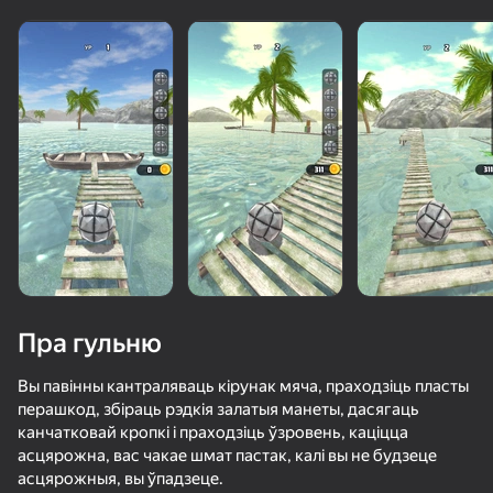
Пра гульню
Вы павінны кантраляваць кірунак мяча, праходзіць пласты
перашкод, збіраць рэдкія залатыя манеты, дасягаць
канчатковай кропкі і праходзіць ўзровень, каціцца
67
50+ лепшых гульняў, у якія гуляюць

56
69
асцярожна, вас чакае шмат пастак, калі вы не будзеце
нават тыя, хто «не гуляе»
Резиновый мяч 3D
Соревнование По Мячу
Ускользни от Лазера
асцярожныя, вы ўпадзеце.