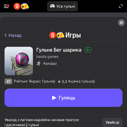
Усе гульні
Назад
Гульня Бег шарика
6+
haoda games
Аркады
Рэйтынг Яндэкс Гульняў
Ацэнка гульцоў
47
3,3
Гуляць
Уваход з лагінам надзейна захавае прагрэс
Увайсці
і дасягненні ў гульні