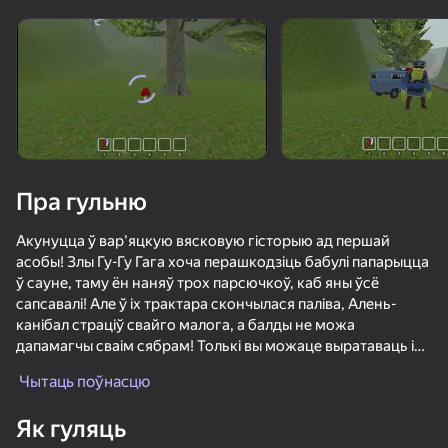
Павярніце прыладу
Гульня працуе толькі ў гарызантальнай
арыентацыі
Пра гульню
Акунуцца ў вар'яцкую вясковую гісторыю ад першай
асобы! Злы Гу-Гу Гага хоча перашкодзіць бабулі папарыцца
ў сауне, таму ён наняў трох парсючкоў, каб яны ўсё
сапсавалі! Але ў іх трактара скончылася паліва, Алень-
канібал страціў свайго малога, а балды не можа
дапамагчы сваім сябрам! Толькі вы можаце выратаваць іх
ГУЛЯЦЬ
усіх! Абярыце бок, выконвайце іх заданні, Даследуйце
Чытаць поўнасцю
мясцовасць і аб'язджайце вёску. Дапамажыце
85
77
76
84
персанажам, Раскрыйце сутнасць драмы і вырашыце, на
Як гуляць
Рисуй и Прячься
чыім вы баку. Усё залежыць ад вас-ажыццявіць Ці Гу-Гу Гага
Выживание при Стихийных Бедствиях
Я Квадробер!