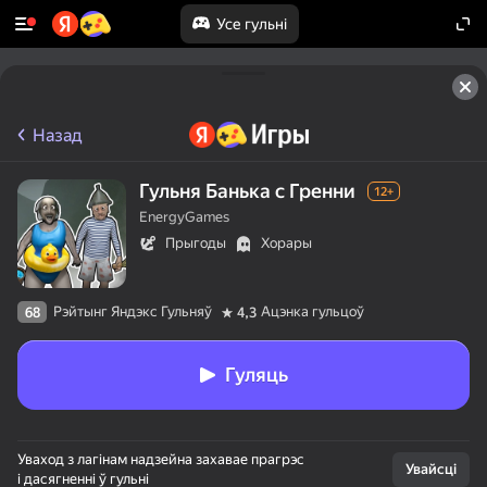
Усе гульні
Назад
Гульня Банька с Гренни
12+
EnergyGames
Прыгоды
Хорары
Рэйтынг Яндэкс Гульняў
Ацэнка гульцоў
68
4,3
Гуляць
Уваход з лагінам надзейна захавае прагрэс
Увайсці
і дасягненні ў гульні