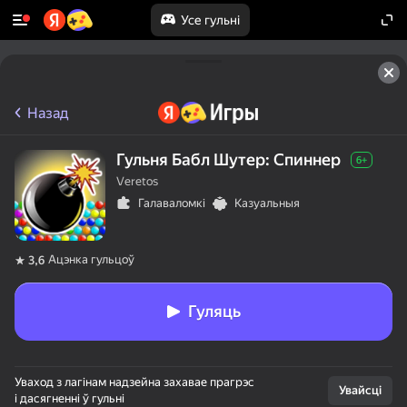
Усе гульні
Назад
Гульня Бабл Шутер: Спиннер
6+
Veretos
Галаваломкі
Казуальныя
Ацэнка гульцоў
3,6
Гуляць
50+ лепшых гульняў,

Уваход з лагінам надзейна захавае прагрэс
у якія гуляюць

Увайсці
і дасягненні ў гульні
нават тыя, хто
