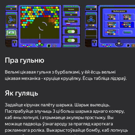
«не гуляе»
Паглядзець
Пра гульню
Вельмі цікавая гульня з бурбалкамі, у ёй ёсць вельмі
цікавая механіка - круціце круцёлку. Ёсць табліца лідэраў.
Як гуляць
Задайце кірунак палёту шарыка. Шарык вылеціць.
Паспрабуйце злучыць 3 ці больш шарыка аднаго колеру,
каб яны лопнулі, і атрымаеце акуляры прэстыжу. Вы
50+ лепшых гульняў, у якія гуляюць

71
77
72
можаце падвоіць ўзнагароду за прагляд кароткага
нават тыя, хто «не гуляе»
Ускользни от Лазера
Bubble Pop Master - Bubble Shoot
Бабл Шутер 247
рэкламнага роліка. Выкарыстоўвайце бомбу, каб лопнуць