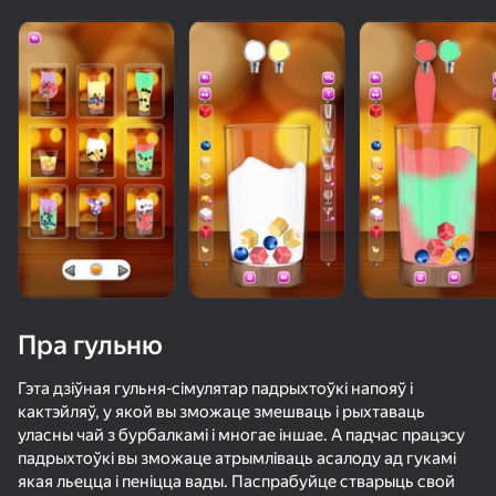
Пра гульню
Гэта дзіўная гульня-сімулятар падрыхтоўкі напояў і
кактэйляў, у якой вы зможаце змешваць і рыхтаваць
уласны чай з бурбалкамі і многае іншае. А падчас працэсу
74
50+ лепшых гульняў, у якія гуляюць

73
71
74
падрыхтоўкі вы зможаце атрымліваць асалоду ад гукамі
нават тыя, хто «не гуляе»
Piano World
Music Ball Hop
Only Piano
Block Blast 
якая льецца і пеніцца вады. Паспрабуйце стварыць свой