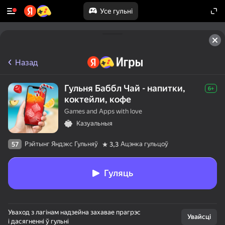
Усе гульні
Назад
Гульня Баббл Чай - напитки,
6+
коктейли, кофе
Games and Apps with love
Казуальныя
Рэйтынг Яндэкс Гульняў
Ацэнка гульцоў
57
3,3
Гуляць
Уваход з лагінам надзейна захавае прагрэс
Увайсці
і дасягненні ў гульні