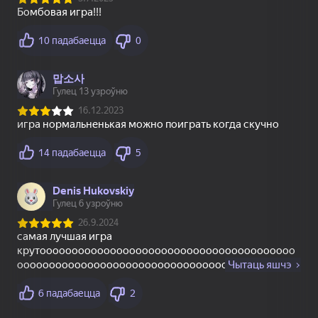
83
83
69
Рецепт Счастья
Собери цветы:
Bubble Shooter
Релакс Три в ряд
Challenge
16+
80
77
83
Нарды длинные и
Павук (1)
Тайна Самоцветов:
короткие
Ключ Сокровищ -
Три в ряд
81
83
79
Bubble Level Classic
Маджонг: тренеруй
Маджонг бесплатно
Ум