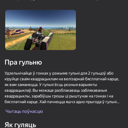
16+
16+
76
81
90
Пасьянс «Косынка»
Сокровища Пиратов
Спасение уток:
Удаление винтов
Пра гульню
88
80
73
Солитёр Пазлы
Маджонг Бах-бах
Bubble Hit
Удзельнічайце ў гонках у рэжыме гульні для 2 гульцоў або
кіруйце сваім квадрацыклам на велізарнай бясплатнай карце,
як вам заманецца. У гульні ёсць розныя варыянты
квадрацыклаў. Вы можаце разблакаваць заблякаваныя
квадрацыклы, зарабіўшы грошы ці рыштунак на гонках і на
бясплатнай карце. Хай пачнецца яшчэ адно прыгода ў гульні
суперкараў!
Чытаць поўнасцю
89
77
76
ТапТап Стрелка
Судоку Мастер
Цветные линии 98
Як гуляць