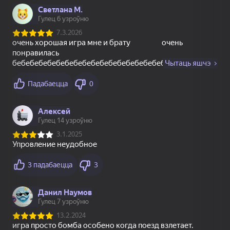
78
86
82
Пузырьковая Башня
Три в ряд: Красивая
Сортировка и
3D
деревня
Удаление Товаров:
Матч 3
16+
73
76
75
Шарики в колбах
Пасьянс
Solitaire Mahjong
«Чередование»
Classic