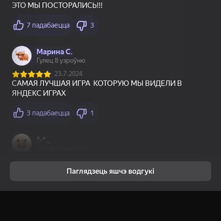
16+
80
82
82
Дурак
Пакринг Кар: Пробка
Головоломка со
на Парковке
стрелками
80
86
2048 Слияние
Block Blast 2048
1
2
3
4
5
Канец
Паглядзець яшчэ водгукі