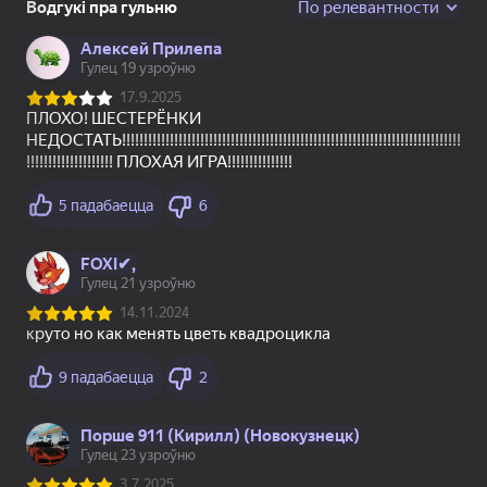
83
78
74
Пасьянс Слов
Павук (4)
Море Слов
18+
84
80
74
Стрелки: Помоги
Дурак классический
Косынка по 3 карты
этой семье
Топавая