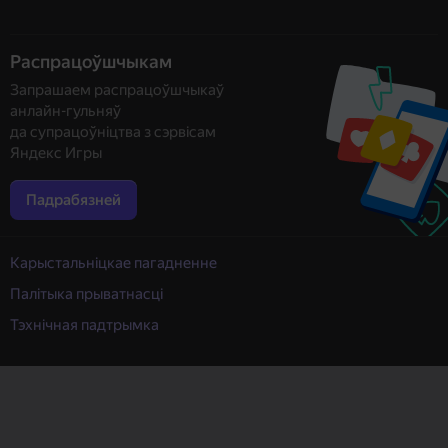
Распрацоўшчыкам
Запрашаем распрацоўшчыкаў
анлайн-гульняў
да супрацоўніцтва з сэрвісам
Яндекс Игры
Падрабязней
Карыстальніцкае пагадненне
Палітыка прыватнасці
Тэхнічная падтрымка