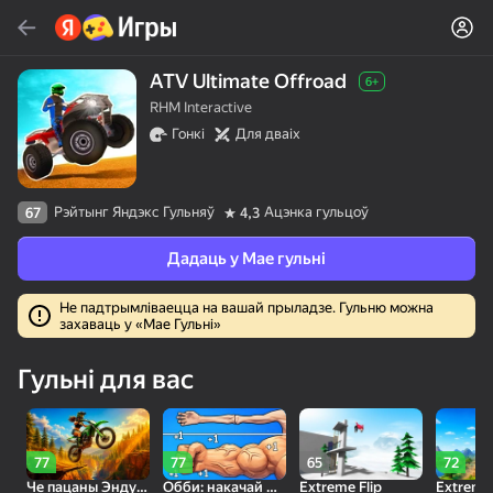
Знайсці
Знайсці гульню або жанр
ATV Ultimate Offroad
6+
RHM Interactive
Яндекс Игры
Гонкі
Для дваіх
Рэкамендуем
Рэйтынг Яндэкс Гульняў
Ацэнка гульцоў
67
4,3
Дадаць у Мае гульні
Не падтрымліваецца на вашай прыладзе. Гульню можна
захаваць у «Мае Гульні»
16+
85
80
83
Пасьянс «Паук» (1, 2,
Слова из слова
Скайдом - Три в Ряд!
Гульні для вас
4 масти)
Топавая
77
77
65
72
Че пацаны Эндуро Крос Мотоспорт
Обби: накачай мышцы! +1 в секунду
Extreme Flip