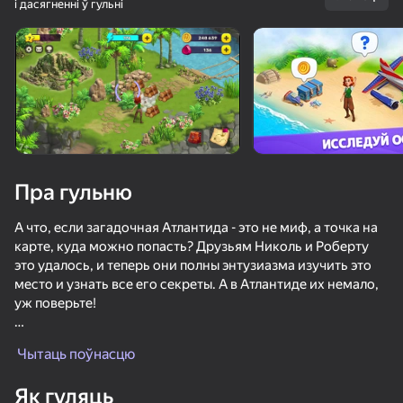
і дасягненні ў гульні
Павярніце прыладу
Гульня працуе толькі ў гарызантальнай
арыентацыі
Пра гульню
А что, если загадочная Атлантида - это не миф, а точка на
карте, куда можно попасть? Друзьям Николь и Роберту
это удалось, и теперь они полны энтузиазма изучить это
место и узнать все его секреты. А в Атлантиде их немало,
уж поверьте!
ГУЛЯЦЬ
Загадочные артефакты, диковинные растения и
Чытаць поўнасцю
необычные существа — вот с чем предстоит столкнуться
82
83
75
82
отчаянным смельчакам, решившимся исследовать
Обби, но Ты на Велосипеде
Fortzone Battle Royale
Я Квадробер!
Як гуляць
неизведанные острова и раскрыть их тайны. А в