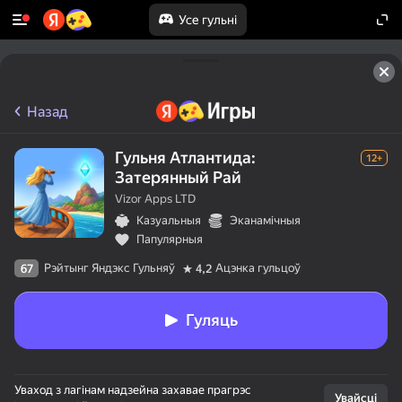
Усе гульні
Назад
Гульня Атлантида:
12+
Затерянный Рай
Vizor Apps LTD
Казуальныя
Эканамічныя
Папулярныя
Рэйтынг Яндэкс Гульняў
Ацэнка гульцоў
67
4,2
Гуляць
Уваход з лагінам надзейна захавае прагрэс
Увайсці