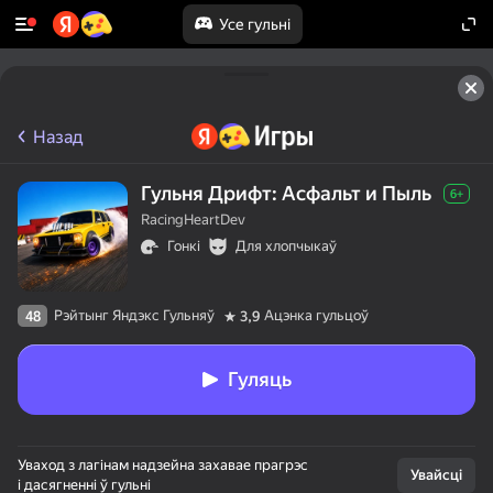
Усе гульні
Назад
Гульня Дрифт: Асфальт и Пыль
6+
RacingHeartDev
Гонкі
Для хлопчыкаў
Рэйтынг Яндэкс Гульняў
Ацэнка гульцоў
48
3,9
Гуляць
Уваход з лагінам надзейна захавае прагрэс
Увайсці
і дасягненні ў гульні