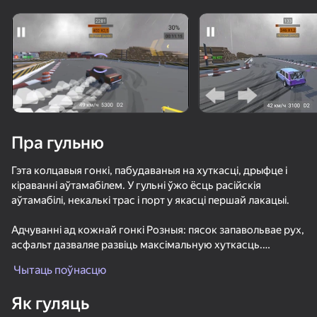
Павярніце прыладу
Гульня працуе толькі ў гарызантальнай
арыентацыі
Пра гульню
Гэта колцавыя гонкі, пабудаваныя на хуткасці, дрыфце і
кіраванні аўтамабілем. У гульні ўжо ёсць расійскія
аўтамабілі, некалькі трас і порт у якасці першай лакацыі.
Адчуванні ад кожнай гонкі Розныя: пясок запавольвае рух,
асфальт дазваляе развіць максімальную хуткасць.
ГУЛЯЦЬ
Аўтамабілі адрозніваюцца па вазе, кіравальнасці і
Чытаць поўнасцю
паводзінах, таму да кожнага з іх патрэбен свой падыход.
77
68
71
72
Як гуляць
Асінхронны мультыплэер дазваляе вам спаборнічаць з"
Че пацаны Эндуро Крос Мотоспорт
Car Crash Test
Симулятор автошколы