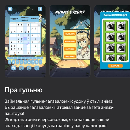
Пра гульню
Займальная гульня-галаваломкі судоку ў стылі анімэ!
Вырашайце галаваломкі і атрымлівайце за гэта анімэ-
паштоўкі!
54
50+ лепшых гульняў, у якія гуляюць

48
42
52
25 картак з анімэ-персанажамі, якія чакаюць вашай
нават тыя, хто «не гуляе»
Переписка для взрослых
Свайпай и Переписывайся с Девушками
Переписка с училкой
знаходлівасці і хочуць патрапіць у вашу калекцыю!