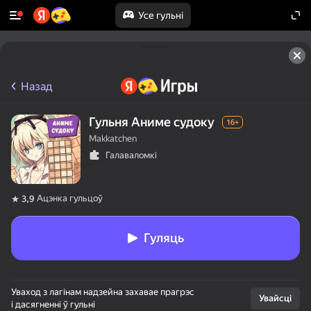
Усе гульні
Назад
Гульня Аниме судоку
16+
Makkatchen
Галаваломкі
Ацэнка гульцоў
3,9
Гуляць
Уваход з лагінам надзейна захавае прагрэс
Увайсці
і дасягненні ў гульні