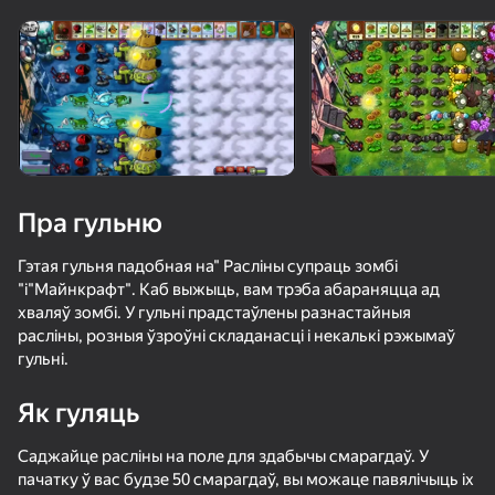
Павярніце прыладу
Гульня працуе толькі ў гарызантальнай
арыентацыі
Пра гульню
Гэтая гульня падобная на" Расліны супраць зомбі
"і"Майнкрафт". Каб выжыць, вам трэба абараняцца ад
хваляў зомбі. У гульні прадстаўлены разнастайныя
расліны, розныя ўзроўні складанасці і некалькі рэжымаў
гульні.
ГУЛЯЦЬ
Як гуляць
99
76
72
83
Саджайце расліны на поле для здабычы смарагдаў. У
Gamer's Mod
Геометри Волна: Онлайн Редактор
Волна челленджи
пачатку ў вас будзе 50 смарагдаў, вы можаце павялічыць іх