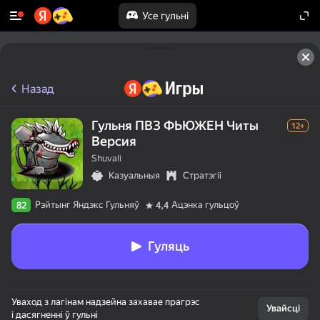
Усе гульні
Назад
Гульня ПВЗ ФЬЮЖЕН Читы
12+
Версия
Shuvali
Казуальныя
Стратэгіі
Рэйтынг Яндэкс Гульняў
Ацэнка гульцоў
82
4,4
Гуляць
Уваход з лагінам надзейна захавае прагрэс
Увайсці
і дасягненні ў гульні