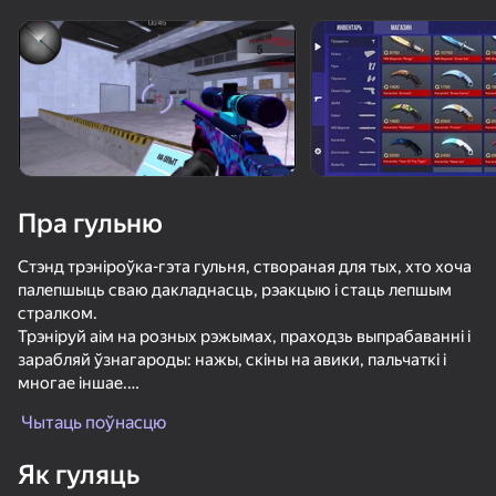
Павярніце прыладу
Гульня працуе толькі ў гарызантальнай
арыентацыі
Пра гульню
Стэнд трэніроўка-гэта гульня, створаная для тых, хто хоча
палепшыць сваю дакладнасць, рэакцыю і стаць лепшым
стралком.
Трэніруй аім на розных рэжымах, праходзь выпрабаванні і
зарабляй ўзнагароды: нажы, скіны на авики, пальчаткі і
многае іншае.
ГУЛЯЦЬ
Развівайце свае навыкі, спаборнічаць з сябрамі і даказаць,
Чытаць поўнасцю
што вы сапраўдны майстар стральбы!
75
78
72
64
Як гуляць
Case-Battle
Асаблівасці:
КС 1
Бодикам Шутер