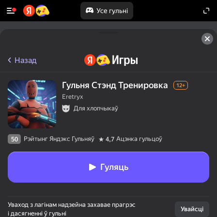
Усе гульні
Назад
Гульня Стэнд Тренировка
12+
Eretryx
Для хлопчыкаў
Рэйтынг Яндэкс Гульняў
Ацэнка гульцоў
50
4,7
Гуляць
Уваход з лагінам надзейна захавае прагрэс
Увайсці
і дасягненні ў гульні