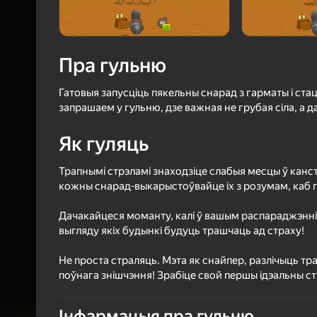
4,2
Ацэнк
Уваход з л
захавае пра
Пра гульню
ў гульні
Гатовыя запусціць пякельны снарад з гарматы і ста
запрашаем у гульню, дзе важная не грубая сіла, а 
Як гуляць
Б
Трапнымі стрэламі знаходзіце слабыя месцы ў канст
кожны снарад-выкарыстоўвайце іх з розумам, каб п
Дачакайцеся моманту, калі ў вашым распараджэнні
выгляду якіх будынкі будуць трашчаць ад страху!
Не проста страляць. Мэта як снайпер, разлічыць тр
поўнага знішчэння! Зрабіце свой першы ідэальны ст
Інфармацыя пра гульню