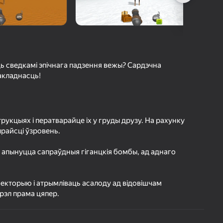
а гульцоў
агінам надзейна
Увайсці
грэс і дасягненні
ць сведкамі эпічнага падзення вежы? Сардэчна
Гуляць
дакладнасць!
ольш падрабязна аб гульні
рукцыях і ператварайце іх у груды друзу. На рахунку
райсці ўзровень.
 апынуцца сапраўдныя гіганцкія бомбы, ад аднаго
аекторыю і атрымліваць асалоду ад відовішчам
рэл прама цяпер.