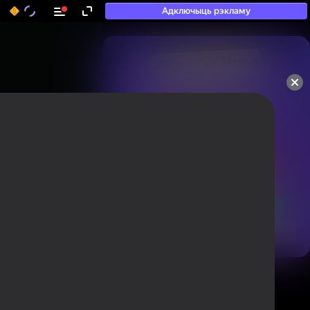
Адключыць рэкламу
50+ тап-гульняў, у якія

гуляюць нават тыя, хто

«не гуляе»
Аўтарызуйцеся, каб ацэньваць гульні
і пакідаць водгукі
Аўтарызавацца
Паглядзець