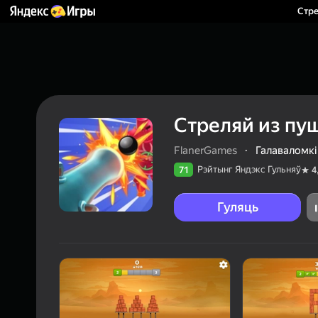
Стре
Стреляй из пу
FlanerGames
·
Галаваломкі
Рэйтынг Яндэкс Гульняў
71
4
Гуляць
71
Рэйтын