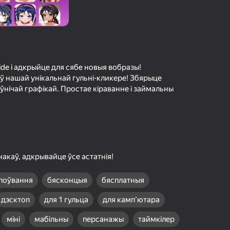
а гульцоў
агінам надзейна
Увайсці
грэс і дасягненні
de і адкрыйце для сябе новыя вобразы!
Гуляць
 ў нашай унікальнай гульні-кликере! Збярыце
ўнічай графікай. Простае кіраванне і займальны
ольш падрабязна аб гульні
накаў, адкрывайце ўсе астатнія!
поўвання
бясконцыя
бясплатныя
дэсктоп
для 1 гульца
для камп’ютара
міні
мабільны
персанажы
таймкілер