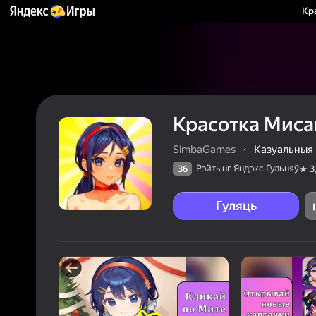
Кр
Красотка Миса
SimbaGames
·
Казуальныя
Рэйтынг Яндэкс Гульняў
36
3
Гуляць
36
Рэйтын