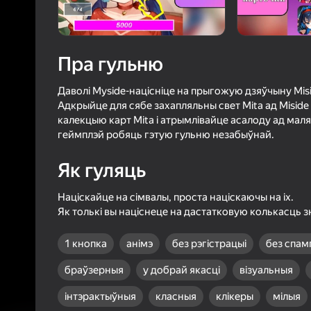
3,8
Ацэнк
Уваход з л
захавае пра
Пра гульню
ў гульні
Даволі Myside-націсніце на прыгожую дзяўчыну Misi
Адкрыйце для сябе захапляльны свет Mita ад Miside
калекцыю карт Mita і атрымлівайце асалоду ад маля
геймплэй робяць гэтую гульню незабыўнай.
Як гуляць
Б
Націскайце на сімвалы, проста націскаючы на іх.
Як толькі вы націснеце на дастатковую колькасць з
1 кнопка
анімэ
без рэгістрацыі
без спам
браўзерныя
у добрай якасці
візуальныя
інтэрактыўныя
класныя
клікеры
мілыя