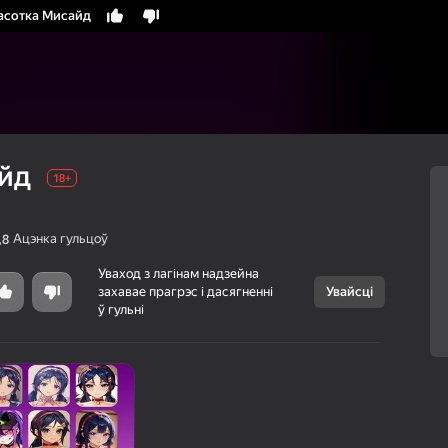
асотка Мисайд
йд
18+
Ацэнка гульцоў
,8
Уваход з лагінам надзейна
захавае прагрэс і дасягненні
Увайсці
Скасаваць
ў гульні
Красотка
18+
Мисайд
SimbaGames
Казуальныя
г Яндэкс Гульняў