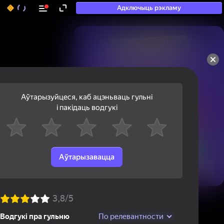
Адключыць рэкламу
50+ тап-гульняў, у якія

гуляюць нават тыя, хто

«не гуляе»
Аўтарызуйцеся, каб ацэньваць гульні
і пакідаць водгукі
Аўтарызавацца
Паглядзець