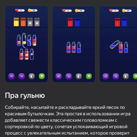
Пра гульню
Собирайте, насыпайте и раскладывайте яркий песок по
красивым бутылочкам. Эта простая в использовании игра
добавляет свежести классическим головоломкам с
57
50+ лепшых гульняў, у якія гуляюць

86
87
85
сортировкой по цвету, сочетая успокаивающий игровой
нават тыя, хто «не гуляе»
Целуй и Знакомься
Сортировка бутылок: увлекательная сортировка
Тапай Стрелки: Новые Уровни
Стрелки
процесс с увлекательным испытанием, которое проверит