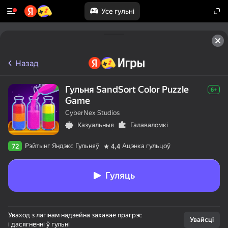
Усе гульні
Назад
Гульня SandSort Color Puzzle
6+
Game
CyberNex Studios
Казуальныя
Галаваломкі
Рэйтынг Яндэкс Гульняў
Ацэнка гульцоў
72
4,4
Гуляць
Уваход з лагінам надзейна захавае прагрэс
Увайсці
і дасягненні ў гульні