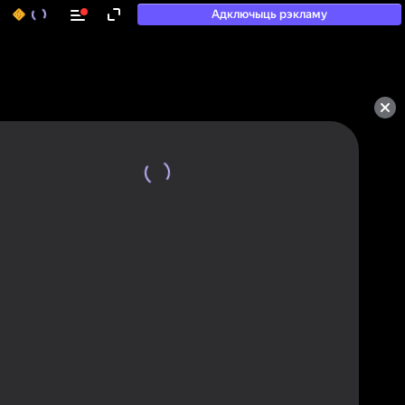
Адключыць рэкламу
50+ тап-гульняў, у якія

гуляюць нават тыя, хто

«не гуляе»
Аўтарызуйцеся, каб ацэньваць гульні
і пакідаць водгукі
Аўтарызавацца
Паглядзець