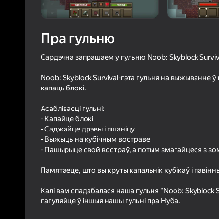
39
Рэйтын
4,0
Ацэнк
Уваход з л
Пра гульню
захавае пра
ў гульні
Сардэчна запрашаем у гульню Noob: Skyblock Surviv
Noob: Skyblock Survival-гэта гульня на выжыванне ў 
капаць блокі.
Асаблівасці гульні:
- Капайце блокі
Б
- Саджайце дрэвы і пшаніцу
- Выжыць на кубічным востраве
- Пашырыце свой востраў, а потым змагайцеся з зом
Памятаеце, што вы круты капальнік кубікаў і павін
Калі вам спадабалася наша гульня "Noob: Skyblock Su
пагуляйце ў іншыя нашы гульні пра Нуба.