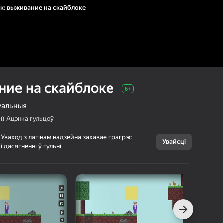
к: выживание на скайблоке
ние на скайблоке
6+
уальныя
Ацэнка гульцоў
,0
Уваход з лагінам надзейна захавае прагрэс
Увайсці
Скасаваць
і дасягненні ў гульні
Нубик:
6+
выживание на
скайблоке
QuantumPunk Games
Казуальныя