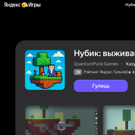
Нуби
Нубик: выжива
QuantumPunk Games
·
Каз
Рэйтынг Яндэкс Гульняў
39
4
Гуляць