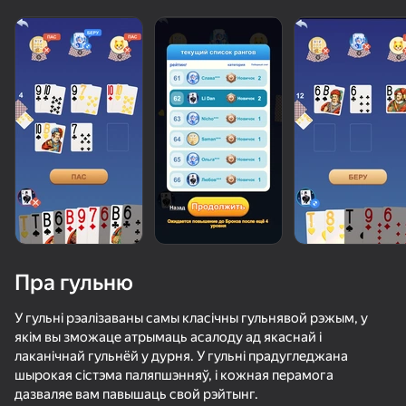
Пра гульню
У гульні рэалізаваны самы класічны гульнявой рэжым, у
якім вы зможаце атрымаць асалоду ад якаснай і
лаканічнай гульнёй у дурня. У гульні прадугледжана
59
50+ лепшых гульняў, у якія гуляюць

68
61
52
шырокая сістэма паляпшэнняў, і кожная перамога
нават тыя, хто «не гуляе»
Симулятор мужской дуэли 3D
Шашки+
Ono Classic Cards
Морской б
дазваляе вам павышаць свой рэйтынг.