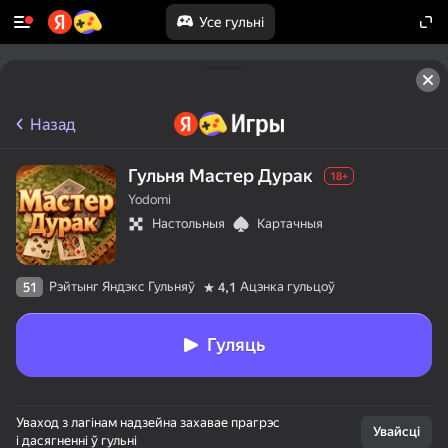
Усе гульні
Назад
Гульня Мастер Дурак
18+
Yodomi
Настольныя
Картачныя
Рэйтынг Яндэкс Гульняў
Ацэнка гульцоў
51
4,1
Гуляць
Уваход з лагінам надзейна захавае прагрэс
Увайсці
і дасягненні ў гульні