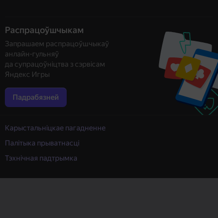
Распрацоўшчыкам
Запрашаем распрацоўшчыкаў
анлайн-гульняў
да супрацоўніцтва з сэрвісам
Яндекс Игры
Падрабязней
Карыстальніцкае пагадненне
Палітыка прыватнасці
Тэхнічная падтрымка