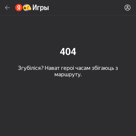
Знайсці
Знайсці гульню або жанр
Яндекс Игры
Рэкамендуем
404
Згубіліся? Нават героі часам збігаюць з
маршруту.
16+
85
80
83
Пасьянс «Паук» (1, 2,
Слова из слова
Скайдом - Три в Ряд!
4 масти)
Топавая