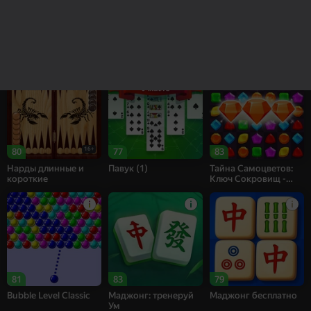
85
83
69
Рецепт Счастья
Собери цветы:
Bubble Shooter
Релакс Три в ряд
Challenge
16+
80
77
83
Нарды длинные и
Павук (1)
Тайна Самоцветов:
короткие
Ключ Сокровищ -
Три в ряд
81
83
79
Bubble Level Classic
Маджонг: тренеруй
Маджонг бесплатно
Ум