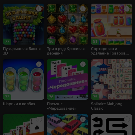
77
86
81
Пузырьковая Башня
Три в ряд: Красивая
Сортировка и
3D
деревня
Удаление Товаров:
Матч 3
16+
73
76
75
Шарики в колбах
Пасьянс
Solitaire Mahjong
«Чередование»
Classic