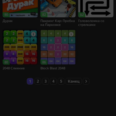
16+
80
82
82
Дурак
Пакринг Кар: Пробка
Головоломка со
на Парковке
стрелками
80
86
2048 Слияние
Block Blast 2048
1
2
3
4
5
Канец