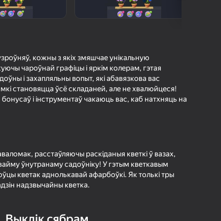
а гульцоў
агінам надзейна
Увайсці
грэс і дасягненні
узроўняў, кожны з якіх змяшчае унікальную
уючы чароўнай графіцы і яркім колерам, гэтая
Гуляць
Загрузка
оўны і захапляльны вопыт, які абавязкова вас
мкі становяцца ўсё складаней, але не хвалюйцеся!
бонусаў і інструментаў чакаюць вас, каб натхняць на
ольш падрабязна аб гульні
валомак, расстаўляючы раскіданыя кветкі ў вазах,
айму ўнутранаму садоўніку! У гэтым кветкавым
оўцы кветак аднолькавай афарбоўкі. Як толькі тры
адзін надзвычайны кветка.
Выклік сябрам