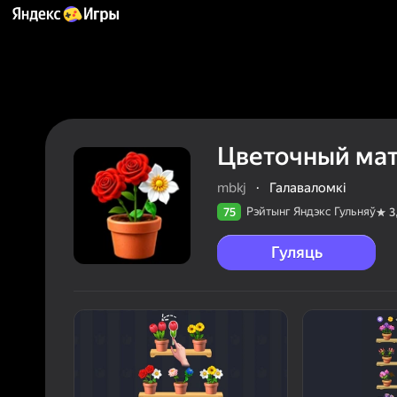
Цветочный ма
mbkj
·
Галаваломкі
Рэйтынг Яндэкс Гульняў
75
3
Гуляць
75
Рэйтын