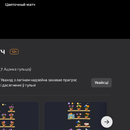
Цветочный матч
тч
12+
Ацэнка гульцоў
,7
Уваход з лагінам надзейна захавае прагрэс
Увайсці
і дасягненні ў гульні
Скасаваць
Цветочный матч
12+
mbkj
Галаваломкі
г Яндэкс Гульняў