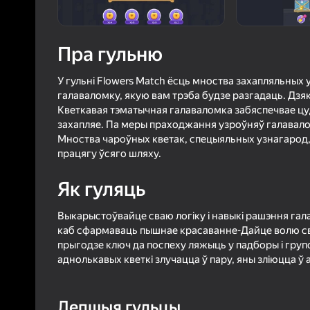
3,7
Ацэнк
Уваход з л
Пра гульню
захавае пра
ў гульні
У гульні Flowers Match ёсць мноства захапляльных 
галаваломку, якую вам трэба будзе разгадаць. Дзяк
Кветкавая тэматычная галаваломка забяспечвае цуд
захапляе. Па меры праходжання узроўняў галавало
Мноства чароўных кветак, спецыяльных узнагарод, 
працягу ўсяго шляху.
Б
Як гуляць
Выкарыстоўвайце сваю логіку і навыкі рашэння гала
каб сфармаваць пышнае красаванне-Дайце волю св
прыгодзе ключ да поспеху ляжыць у падборы і груп
аднолькавых кветкі злучацца ў пару, яны зліюцца ў 
Лепшыя гульцы