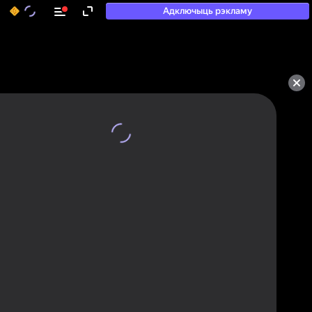
Адключыць рэкламу
50+ тап-гульняў, у якія

гуляюць нават тыя, хто

«не гуляе»
Паглядзець