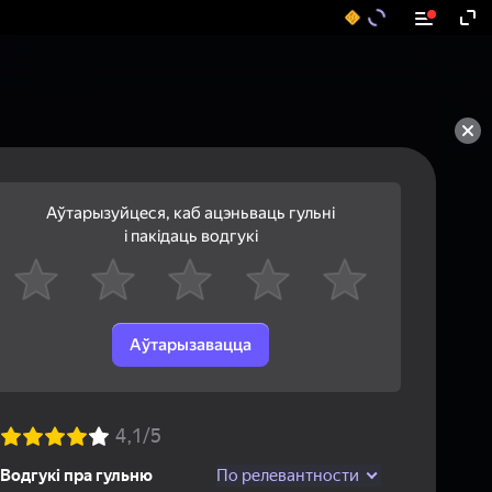
Аўтарызуйцеся, каб ацэньваць гульні
і пакідаць водгукі
Аўтарызавацца