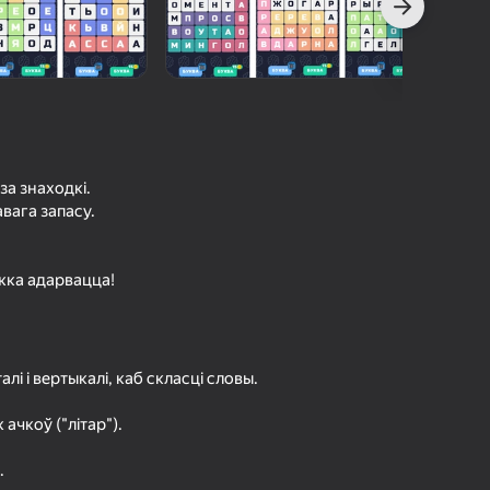
61
Рэйтынг Яндэкс Гульняў
4,1
Ацэнка гульцоў
Уваход з лагінам надзейна
Увайсці
захавае прагрэс і дасягненні
ў гульні
Гуляць
за знаходкі.
авага запасу.
Больш падрабязна аб гульні
яжка адарвацца!
лі і вертыкалі, каб скласці словы.
ачкоў ("літар").
.