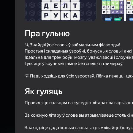
Пра гульню
🔍 Знайдзі ўсе словы ў займальным філворды!
Простыя і складаныя ўзроўні, бонусныя словы і ачкі 
Ідэальна для трэніроўкі мозгу, уважлівасці і слоўнік
Гуляйце ў зручным тэмпе без спешкі і таймераў.
💡 Падыходзіць для ўсіх узростаў. Лёгка пачаць і ц
Як гуляць
Правядзіце пальцам па суседніх літарах па гарызанта
За кожную літару ў слове вы атрымліваеце столькі ж 
Знаходзіце дадатковыя словы і атрымлівайце бонус