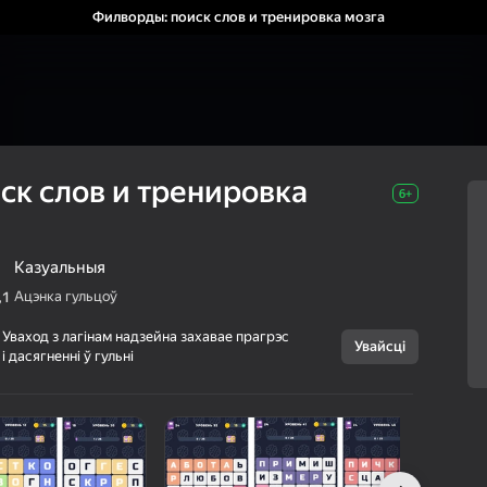
Филворды: поиск слов и тренировка мозга
ск слов и тренировка
6+
Казуальныя
Ацэнка гульцоў
,1
Скасаваць
Уваход з лагінам надзейна захавае прагрэс
Увайсці
і дасягненні ў гульні
Филворды: поиск
6+
слов и
тренировка
мозга
Brain Puzzle
Галаваломкі
Казуальныя