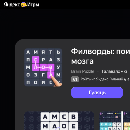
Филворды: пои
мозга
Brain Puzzle
·
Галаваломкі
Рэйтынг Яндэкс Гульняў
61
4
Гуляць