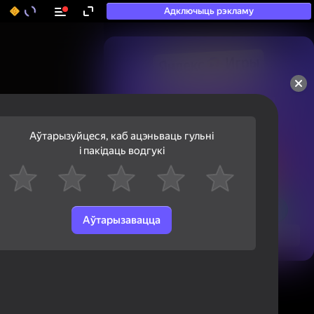
Адключыць рэкламу
50+ тап-гульняў, у якія

гуляюць нават тыя, хто

«не гуляе»
Аўтарызуйцеся, каб ацэньваць гульні
і пакідаць водгукі
Аўтарызавацца
Паглядзець