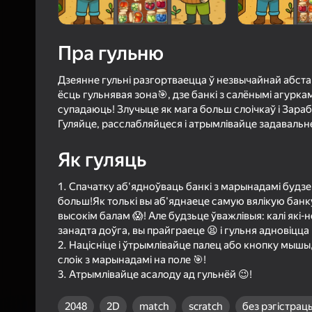
4,3
Ацэнк
Уваход з л
Пра гульню
захавае пра
ў гульні
Дзеянне гульні разгортваецца ў незвычайнай абстан
ёсць гульнявая зона🎯, дзе банкі з салёнымі агуркам
супадаюць! Злучыце як мага больш слоічкаў і Зараб
Гуляйце, расслабляйцеся і атрымлівайце задавальн
Як гуляць
Б
1. Спачатку аб'ядноўваць банкі з марынадамі будзе 
больш!Як толькі вы аб'яднаеце самую вялікую банку 
высокім балам 😱! Але будзьце ўважлівыя: калі які-н
занадта доўга, вы прайграеце 😫 і гульня адновіцца 
2. Націсніце і ўтрымлівайце палец або кнопку мышы,
слоік з марынадамі на поле 🎯!
3. Атрымлівайце асалоду ад гульнёй 😉!
2048
2D
match
scratch
без рэгістрацы