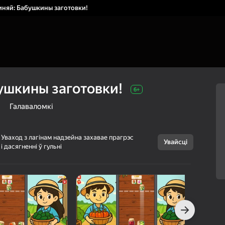
няй: Бабушкины заготовки!
ушкины заготовки!
6+
Галаваломкі
Уваход з лагінам надзейна захавае прагрэс
Увайсці
і дасягненні ў гульні
Скасаваць
Соединяй:
6+
Бабушкины
заготовки!
Котик Кодит
Казуальныя
Галаваломкі