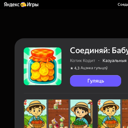
Соеди
Соединяй: Баб
Котик Кодит
·
Казуальныя
Ацэнка гульцоў
4,3
Гуляць