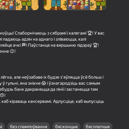
а гульцоў
агінам надзейна
Увайсці
грэс і дасягненні
оўцы! Спаборнічаюць з сябрамі і калегамі 🏆! У вас
і падаюць адзін на аднаго і зліваюцца, калі
Гуляць
ляйце ачкі 🏁! Паўстанце на вяршыню лідэраў 🏆!
енне 😉!
ольш падрабязна аб гульні
лёгка, але неўзабаве іх будзе з'яўляцца ўсё больш і
ў гульні, яна знікне 😱 і ўзнагародзіць вас самым
ебудзь банк дакранецца да лініі і застанецца там
😓!
 каб кіраваць кансервамі. Адпусціце, каб выпусціць
і
без спампоўвання
бясконцыя
бясплатныя