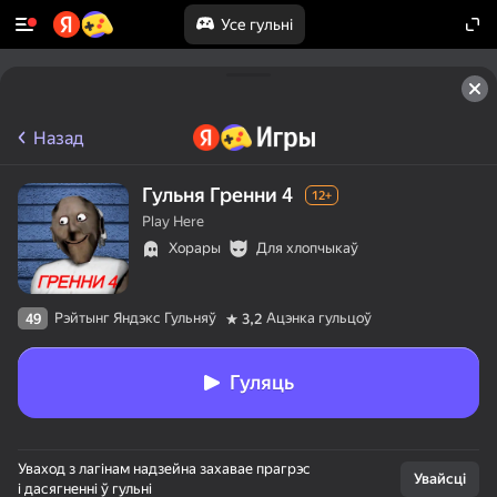
Усе гульні
Назад
Гульня Гренни 4
12+
Play Here
Хорары
Для хлопчыкаў
Рэйтынг Яндэкс Гульняў
Ацэнка гульцоў
49
3,2
Гуляць
Уваход з лагінам надзейна захавае прагрэс
Увайсці
і дасягненні ў гульні