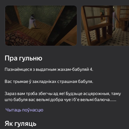
Павярніце прыладу
Гульня працуе толькі ў гарызантальнай
арыентацыі
Пра гульню
Пазнаёмцеся з выдатным жахам-бабуляй 4.
Вас трымае ў закладніках страшная бабуля.
Зараз вам трэба збегчы ад яе! Будзьце асцярожныя, таму
што бабуля вас вельмі добра чуе і б'е вельмі балюча...
ГУЛЯЦЬ
Чытаць поўнасцю
Выкарыстоўвайце сваю кемлівасць, каб спыніць бабулю,
70
68
71
68
але ведайце, што гэтага можа быць недастаткова, таму мы
Як гуляць
таксама жадаем вам поспеху!
Nextbots: Sandbox of Memes
Клон или сосед? 2
Кот в Желтом
Банька с Гр