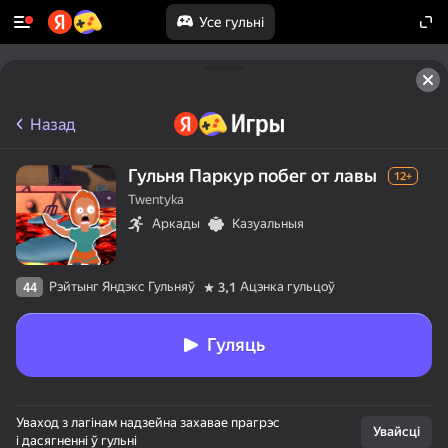
Усе гульні
Назад
Гульня Паркур побег от лавы
12+
Twentyka
Аркады
Казуальныя
Рэйтынг Яндэкс Гульняў
Ацэнка гульцоў
44
3,1
Гуляць
Уваход з лагінам надзейна захавае прагрэс
Увайсці
і дасягненні ў гульні