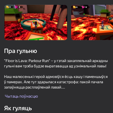
Павярніце прыладу
Гульня працуе толькі ў гарызантальнай
арыентацыі
Пра гульню
"Floor is Lava: Parkour Run" – у гэтай захапляльнай аркадны
гульні вам трэба будзе выратавацца ад узнімальнай лавы!
Наш малюсенькі герой адмовіўся ёсць кашу і паменшыўся
ў памерах. Але тут здарылася катастрофа: пакой пачала
запаўняцца расплаўленай лавай.
ГУЛЯЦЬ
Чытаць поўнасцю
Ці можаце вы дабрацца да верхняй частцы пакоя і
53
54
56
66
выратаваць яго? Па шляху вы сутыкнецеся з рознымі
Як гуляць
пацешнымі заданнямі, зомбі і страшным клоўнам.
Выстрел Снайпера
Обби Паутина
Who's Your Daddy?