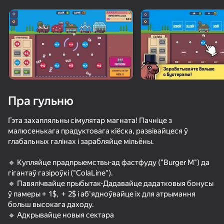
Павярніце прыладу
Гульня працуе толькі ў гарызантальнай
арыентацыі
Пра гульню
Гэта захапляльны сімулятар магната! Пачніце з
малюсенькага прадуктовага кіёска, развівайцеся ў
глабальных галінах і зарабляйце мільёны.
🔹 Купляйце прадпрыемствы-ад фастфуду ("Burger M") да
гігантаў газіроўкі ("ColaLine").
ГУЛЯЦЬ
🔹 Павялічвайце прыбытак-Дадавайце дадатковыя бонусы
ў памеры + 1$, + 2$ і аб'ядноўвайце іх для атрымання
больш высокага даходу.
🔹 Адкрывайце новыя сектара