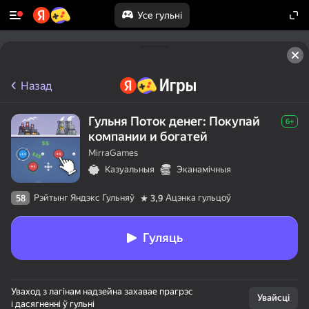
Усе гульні
Назад
Гульня Поток денег: Покупай
6+
компании и богатей
MirraGames
Казуальныя
Эканамічныя
Рэйтынг Яндэкс Гульняў
Ацэнка гульцоў
58
3,9
Гуляць
Уваход з лагінам надзейна захавае прагрэс
Увайсці
і дасягненні ў гульні