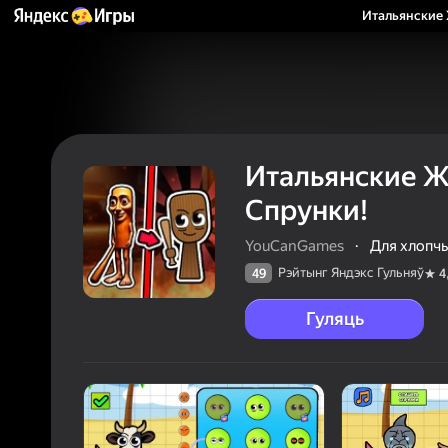
Итальянские 
Итальянские Ж
Спрунки!
YouCanGames
·
Для хлопч
Рэйтынг Яндэкс Гульняў
49
4
Гуляць