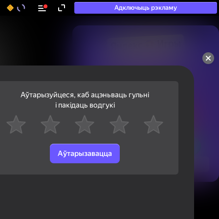
Адключыць рэкламу
50+ тап-гульняў, у якія

гуляюць нават тыя, хто

«не гуляе»
Аўтарызуйцеся, каб ацэньваць гульні
і пакідаць водгукі
Аўтарызавацца
Паглядзець