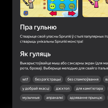
49
Рэйтын
4,3
Ацэнк
Уваход з л
захавае пра
Пра гульню
ў гульні
Стварыце свой уласны Sprunki ў стылі папулярных іт
стварыць унікальны Sprunki монстра!
Як гуляць
Б
Выкарыстоўвайце мыш або сэнсарны экран (для маб
рота, броваў. Выберыце мелодыю для свайго італья
wtf
без рэгістрацыі
без спампоўвання
в
у добрай якасці
дэсктоп
для камп’ютара
музычныя
апраналкі
адзяванне прынцэс