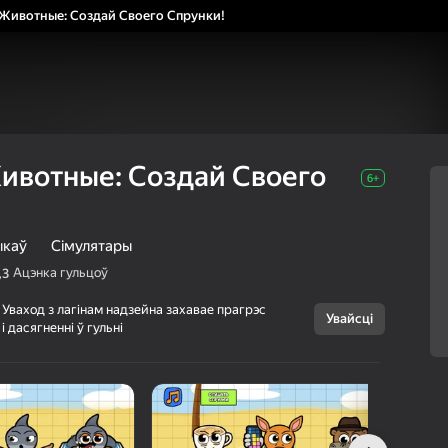
Животные: Создай Своего Спрунки!
ивотные: Создай Своего
6+
ыкаў
Сімулятары
Ацэнка гульцоў
,3
Скасаваць
Уваход з лагінам надзейна захавае прагрэс
Увайсці
Итальянские
6+
і дасягненні ў гульні
Животные:
Создай Своего
Спрунки!
YouCanGames
Для хлопчыкаў
Сімулятары