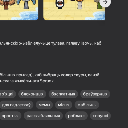
г Яндэкс Гульняў
а гульцоў
агінам надзейна
Увайсці
грэс і дасягненні
альянскіх жывёл-злучыце тулава, галаву і вочы, каб
Гуляць
ольш падрабязна аб гульні
ільных прылад), каб выбраць колер скуры, вачэй,
нскага жывёльнага Sprunki.
ар'яцкі
бясконцыя
бясплатныя
браўзерныя
для падлеткаў
мемы
мілыя
мабільны
простыя
расслабляльныя
роблакс
спрункі