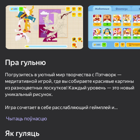
Павярніце прыладу
Гульня працуе толькі ў гарызантальнай
арыентацыі
Пра гульню
Погрузитесь в уютный мир творчества с Пэтчворк —
медитативной игрой, где вы собираете красивые картины
из разноцветных лоскутков! Каждый уровень — это новый
уникальный рисунок.
Игра сочетает в себе расслабляющий геймплей и
ГУЛЯЦЬ
элементы головоломки: вам предстоит находить
Чытаць поўнасцю
правильное место для каждого лоскутка, чтобы
восстановить исходное изображение. Наслаждайтесь
66
49
55
58
Як гуляць
процессом, развивайте внимательность и создавайте
Любимые Пазлы
Stack Fire Ball
Защити Меня