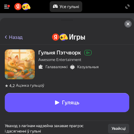
Усе гульні
Назад
Гульня Пэтчворк
0+
Awesome Entertainment
Галаваломкі
Казуальныя
Ацэнка гульцоў
4,2
Гуляць
Уваход з лагінам надзейна захавае прагрэс
Увайсці
і дасягненні ў гульні