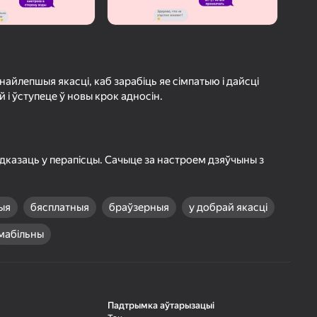
а гульцоў
агінам надзейна
Увайсці
грэс і дасягненні
найлепшыя якасці, каб зарабіць яе сімпатыю і дайсці
й і ўступеце ў новы крок адносін.
Гуляць
 адказаць у перапісцы. Сачыце за настроем дзяўчыны з
ольш падрабязна аб гульні
ыя
бясплатныя
браўзерныя
у добрай якасці
мабільны
Падтрымка аўтарызацыі