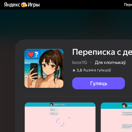
Пер
Переписка с д
bossYG
·
Для хлопчыкаў
Ацэнка гульцоў
3,8
Гуляць