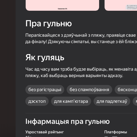
3,8
Ацэнк
Уваход з л
Пра гульню
захавае пра
ў гульні
Перапісвайцеся з дзяўчынай з пляжу, праявіце свае 
да фіналу! Дзякуючы сімпатыі, вы станеце з ёй бліжэ
Як гуляць
Час ад часу вам трэба будзе выбіраць, як менавіта
Б
пляжу, каб выбраць верныя варыянты адказу.
без рэгістрацыі
без спампоўвання
бясконц
дэсктоп
для камп’ютара
для падлеткаў
Інфармацыя пра гульню
Узроставай рэйтынг
Платформы