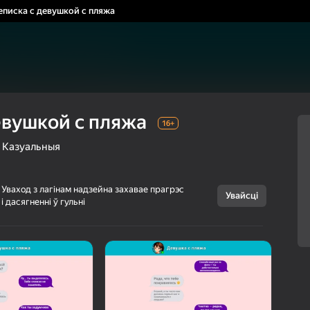
еписка с девушкой с пляжа
евушкой с пляжа
16+
Казуальныя
Уваход з лагінам надзейна захавае прагрэс
Увайсці
Скасаваць
і дасягненні ў гульні
Переписка с
16+
девушкой с
пляжа
bossYG
Для хлопчыкаў
Казуальныя