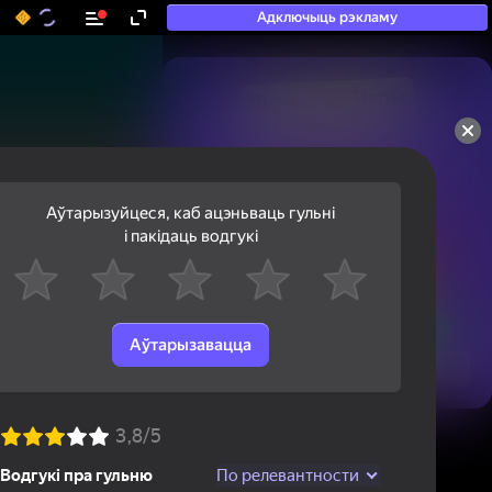
Адключыць рэкламу
50+ тап-гульняў, у якія

гуляюць нават тыя, хто

«не гуляе»
Аўтарызуйцеся, каб ацэньваць гульні
і пакідаць водгукі
Аўтарызавацца
Паглядзець