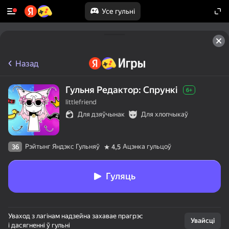
Усе гульні
Назад
Гульня Редактор: Спрункі
6+
littlefriend
Для дзяўчынак
Для хлопчыкаў
Рэйтынг Яндэкс Гульняў
Ацэнка гульцоў
36
4,5
Гуляць
Уваход з лагінам надзейна захавае прагрэс
Увайсці
і дасягненні ў гульні