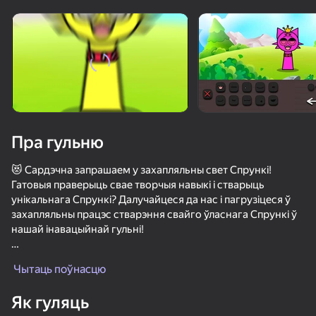
Павярніце прыладу
Гульня працуе толькі ў гарызантальнай
арыентацыі
Пра гульню
😻 Сардэчна запрашаем у захапляльны свет Спрункі!
Гатовыя праверыць свае творчыя навыкі і стварыць
унікальнага Спрункі? Далучайцеся да нас і пагрузіцеся ў
захапляльны працэс стварэння свайго ўласнага Спрункі ў
нашай інавацыйнай гульні!
ГУЛЯЦЬ
💖 Редактор: Спрункі — гэта ўнікальны сімулютар
Чытаць поўнасцю
рэдагавання персанажаў, дзе вы можаце ўвасобіць свае
55
62
55
54
ідэі і стварыць непаўторнага Спрункі. У вашым
Як гуляць
распараджэнні шырокі выбар: выразныя вочы, мілы носік,
Монстр с щупальцами : поймай всех девочек
Спрунки
Позвони Sprunki Incredibox сейчас!