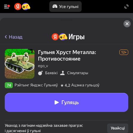
Усе гульні
Назад
Гульня Хруст Металла:
12+
Противостояние
ego_v
Баявікі
Сімулятары
Рэйтынг Яндэкс Гульняў
Ацэнка гульцоў
74
4,2
Гуляць
Уваход з лагінам надзейна захавае прагрэс
Увайсці
і дасягненні ў гульні