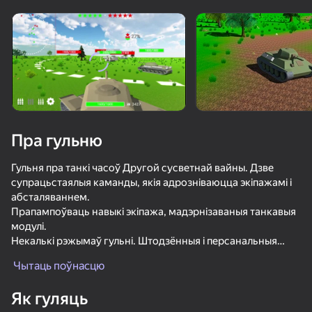
Павярніце прыладу
Гульня працуе толькі ў гарызантальнай
арыентацыі
Пра гульню
Гульня пра танкі часоў Другой сусветнай вайны. Дзве
супрацьстаялыя каманды, якія адрозніваюцца экіпажамі і
абсталяваннем.
Прапампоўваць навыкі экіпажа, мадэрнізаваныя танкавыя
модулі.
Некалькі рэжымаў гульні. Штодзённыя і персанальныя
ГУЛЯЦЬ
баявыя заданні. Паспяховыя танкісты трапляюць на Дошку
Чытаць поўнасцю
гонару. Ўзнагароды за ўваход у гульню (раз у тры гадзіны і
82
85
72
72
раз у дзень).
Як гуляць
Они Приближаются
Красно-Синий лидер 2
Бодикам Шутер