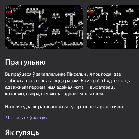
Павярніце прыладу
Гульня працуе толькі ў гарызантальнай
арыентацыі
Пра гульню
Выпраўцеся ў захапляльнае Піксельныя прыгода, дзе
любоў і адвага сплятаюцца разам! Вам трэба будзе стаць
адважным героем, чыя адзіная мэта — выратаваць
каханую, выкрадзеную загадкавым злыднем.
На шляху да выратавання вы сустрэнеце саркастычна
ГУЛЯЦЬ
чараўніка, які, нягледзячы на свой востры мову, стане
Чытаць поўнасцю
вашым незаменным памочнікам. Ён будзе накіроўваць вас
і даваць каштоўныя парады, дапамагаючы пераадольваць
60
25
52
Як гуляць
усе цяжкасці.
Шахматы с дробовиком
Геометрия Прыжки
Undertale Stronger than You