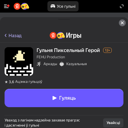
Усе гульні
Назад
Гульня Пиксельный Герой
12+
FEHU Production
Аркады
Казуальныя
Ацэнка гульцоў
3,6
Гуляць
Уваход з лагінам надзейна захавае прагрэс
Увайсці
і дасягненні ў гульні