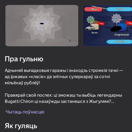
Павярніце прыладу
Гульня працуе толькі ў гарызантальнай
арыентацыі
Пра гульню
Адчыняй выпадковыя гаражы і знаходзь стромкія тачкі —
ад іржавых «класік» да элітных суперкараў за сотні
мільёнаў рублёў!
Правярай свой поспех: ці зможаш ты выбіць легендарны
Bugatti Chiron ці назаўжды застанешся з Жыгулямі?
ГУЛЯЦЬ
Чытаць поўнасцю
* Ран Рандомные машыны-звычайныя і рэдкія!
* 🚗 5 тыпаў гаражоў: ад танных дваровых да прэміум-
48
71
72
61
Як гуляць
класа.
UPGRADER 2: Получи свой первый Dragon Lore!
Уличные Гонки 2D
Гонки: Онлайн!
Night for dri