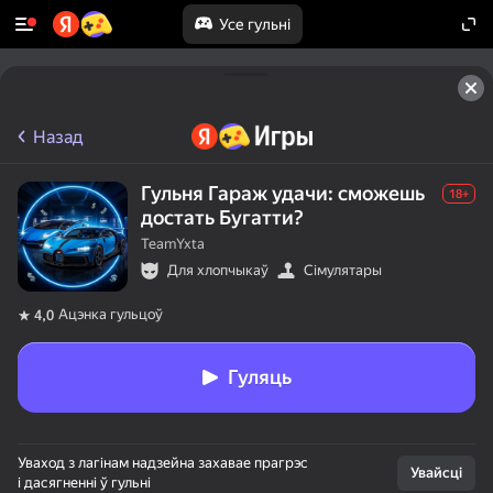
Усе гульні
Назад
Гульня Гараж удачи: сможешь
18+
достать Бугатти?
TeamYxta
Для хлопчыкаў
Сімулятары
Ацэнка гульцоў
4,0
Гуляць
Уваход з лагінам надзейна захавае прагрэс
Увайсці
і дасягненні ў гульні