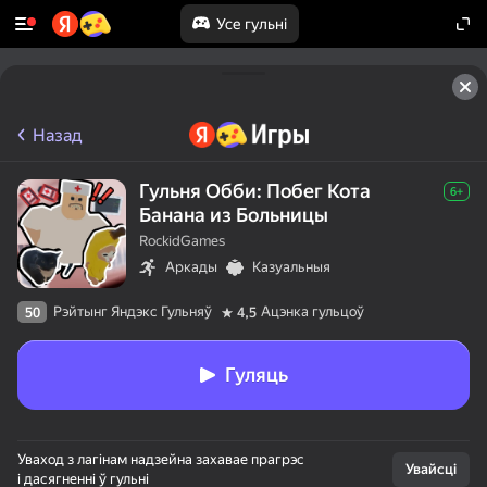
Усе гульні
Назад
Гульня Обби: Побег Кота
6+
Банана из Больницы
RockidGames
Аркады
Казуальныя
Рэйтынг Яндэкс Гульняў
Ацэнка гульцоў
50
4,5
Гуляць
Уваход з лагінам надзейна захавае прагрэс
Увайсці
і дасягненні ў гульні