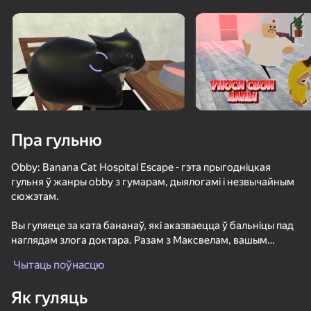
Павярніце прыладу
Гульня працуе толькі ў гарызантальнай
арыентацыі
Пра гульню
Obby: Banana Cat Hospital Escape - гэта прыгодніцкая
гульня ў жанры obby з гумарам, дыялогамі і незвычайным
сюжэтам.
Вы гуляеце за ката бананаў, які аказваецца ў бальніцы пад
наглядам злога доктара. Разам з Максвелам, вашым
ГУЛЯЦЬ
суседам па пакоі, вы прыдумаеце свой уласны план уцёкаў.
Чытаць поўнасцю
57
51
54
Асаблівасці гульні:
Як гуляць
Исследуйте Дасьледуйце палату і бальніцу
Больница для животных: 99 ночей с Аномалиями!
Котёнок и Доктор
Тайна убийства
Кот-самозв