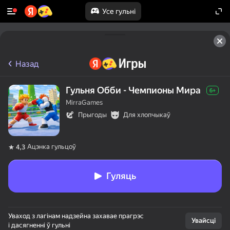
Усе гульні
Назад
Гульня Обби - Чемпионы Мира
6+
MirraGames
Прыгоды
Для хлопчыкаў
Ацэнка гульцоў
4,3
Гуляць
Уваход з лагінам надзейна захавае прагрэс
Увайсці
і дасягненні ў гульні