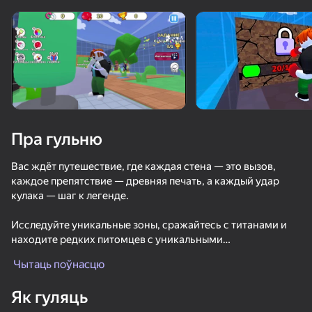
Павярніце прыладу
Гульня працуе толькі ў гарызантальнай
арыентацыі
Пра гульню
Вас ждёт путешествие, где каждая стена — это вызов,
каждое препятствие — древняя печать, а каждый удар
кулака — шаг к легенде.
Исследуйте уникальные зоны, сражайтесь с титанами и
находите редких питомцев с уникальными
ГУЛЯЦЬ
способностями. Введите скрытые коды, собирайте
Чытаць поўнасцю
фрагменты истории и оставьте свой след в Зале Эха —
только сильнейшие смогут разбить все печати и стать
58
34
63
Як гуляць
Кулаком легенд!
Падающие Человечки против Банды Человечков
Быстрый и Толстый
Обби: Ragdoll Бокс