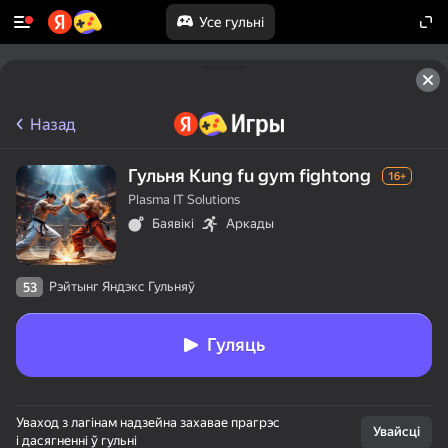
Усе гульні
Назад
Гульня Kung fu gym fightong
16+
Plasma IT Solutions
Баявікі
Аркады
Рэйтынг Яндэкс Гульняў
53
Гуляць
Уваход з лагінам надзейна захавае прагрэс
Увайсці
і дасягненні ў гульні