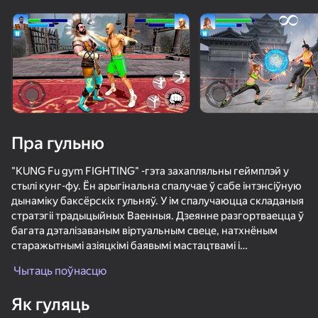
Павярніце прыладу
Гульня працуе толькі ў гарызантальнай
арыентацыі
Пра гульню
"KUNG Fu gym FIGHTING" -гэта захапляльны геймплэй у
стылі кунг-фу. Ён арыгінальна спалучае ў сабе інтэнсіўную
дынаміку баксёрскіх гульняў. У ім спалучаюцца складаныя
стратэгіі традыцыйных Ваенныя. Дзеянне разгортваецца ў
багата дэталізаваным віртуальным свеце, натхнёным
старажытнымі азіяцкімі баявымі мастацтвамі і
ГУЛЯЦЬ
захапляльнымі дух краявідамі. Гэтая гульня запрашае
Чытаць поўнасцю
гульцоў адправіцца ў эпічнае падарожжа па баявых
67
64
62
64
гульнях, каб авалодаць мастацтвам кунг-фу.
Як гуляць
Удзельнічаючы ў захапляльнай баявой магіі і займальных
Гладиаторские Бои
ММА: Арена Боя
Паркур: Мастер Сальто
Portal Maste