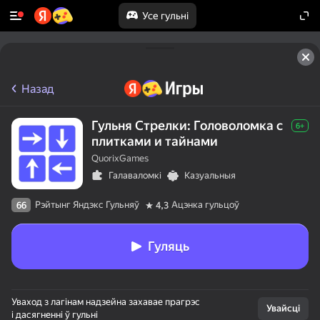
Усе гульні
Назад
Гульня Стрелки: Головоломка с
6+
плитками и тайнами
QuorixGames
Галаваломкі
Казуальныя
Рэйтынг Яндэкс Гульняў
Ацэнка гульцоў
66
4,3
Гуляць
Уваход з лагінам надзейна захавае прагрэс
Увайсці
і дасягненні ў гульні