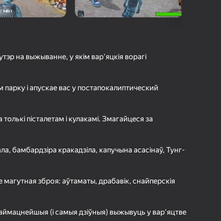
а гульцоў
агінам надзейна
Увайсці
грэс і дасягненні
шутэр на выжыванне, у якім вар'яцкія ворагі
Гуляць
 парку і апускае вас у постапокалиптический
ольш падрабязна аб гульні
 толькі пісталетам і кулакамі. Змагайцеся за
ала, бамбардзіра кракадзіла, капучына асасінаў, Тунг-
 магутная зброя: аўтаматы, драбавік, снайперскія
наймацнейшыя (і самыя дзіўныя) выжывуць у вар'яцтве