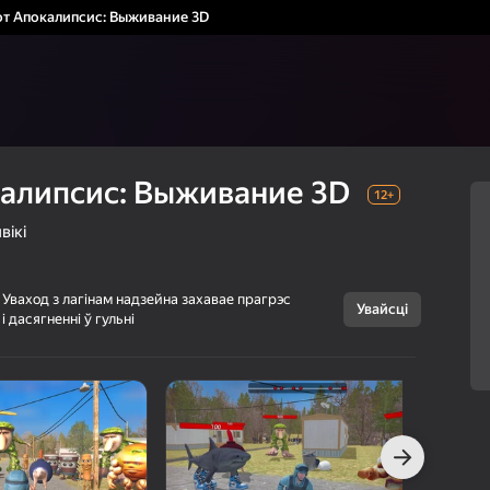
т Апокалипсис: Выживание 3D
алипсис: Выживание 3D
12+
вікі
Уваход з лагінам надзейна захавае прагрэс
Увайсці
і дасягненні ў гульні
Скасаваць
Брейнрот
12+
Апокалипсис:
Выживание 3D
137GAMES
Аркады
Баявікі