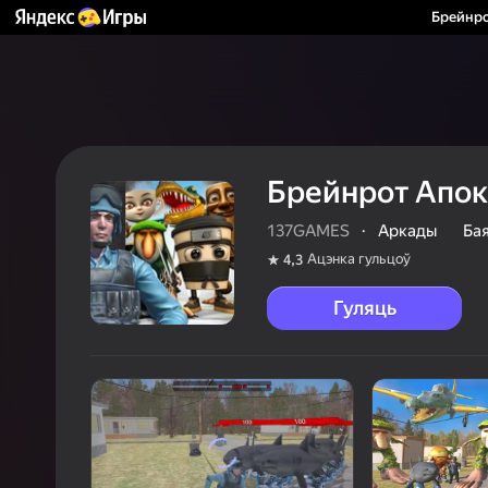
Брейнро
Брейнрот Апок
137GAMES
·
Аркады
Бая
Ацэнка гульцоў
4,3
Гуляць