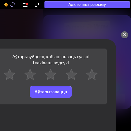
Адключыць рэкламу
50+ тап-гульняў, у якія

гуляюць нават тыя, хто

«не гуляе»
Аўтарызуйцеся, каб ацэньваць гульні
і пакідаць водгукі
Аўтарызавацца
Паглядзець