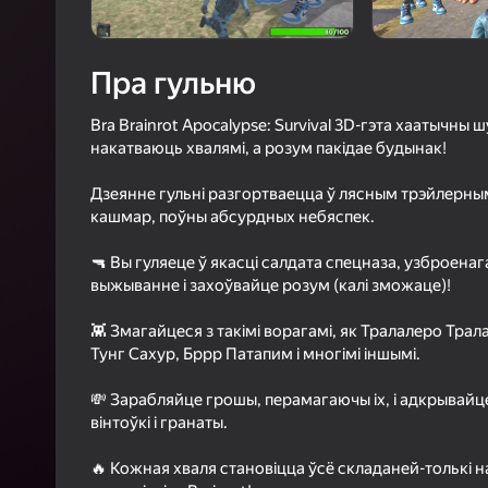
4,3
Ацэнк
Уваход з л
Пра гульню
захавае пра
ў гульні
Bra Brainrot Apocalypse: Survival 3D-гэта хаатычны 
накатваюць хвалямі, а розум пакідае будынак!
Дзеянне гульні разгортваецца ў лясным трэйлерным
кашмар, поўны абсурдных небяспек.
Б
🔫 Вы гуляеце ў якасці салдата спецназа, узброенага
выжыванне і захоўвайце розум (калі зможаце)!
👾 Змагайцеся з такімі ворагамі, як Тралалеро Трал
Тунг Сахур, Бррр Патапим і многімі іншымі.
💸 Зарабляйце грошы, перамагаючы іх, і адкрывайце
вінтоўкі і гранаты.
🔥 Кожная хваля становіцца ўсё складаней-толькі 