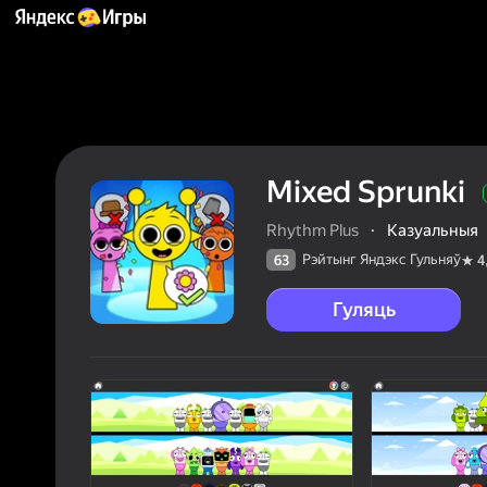
Mixed Sprunki
Rhythm Plus
·
Казуальныя
Рэйтынг Яндэкс Гульняў
63
4
Гуляць
63
Рэйтын