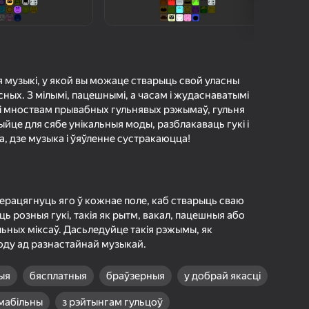
а гульцоў
агінам надзейна
Увайсці
грэс і дасягненні
я музыкі, у якой вы можаце стварыць свой уласны
сных. З мілымі, пацешнымі, а часам і жудаснаватымі
Гуляць
Загрузка
.. і мноствам прывабных гульнявых рэжымаў, гульня
йце для сябе унікальныя моды, разблакаваць гукі і
а, дзе музыка і ўяўленне сустракаюцца!
ольш падрабязна аб гульні
ерацягнуць яго ў кожнае поле, каб стварыць сваю
 розныя гукі, такія як рытм, вакал, пацешныя або
льных міксаў. Дасьледуйце такія рэжымы, як
оду ад разнастайнай музыкай.
ыя
бясплатныя
браўзерныя
у добрай якасці
мабільны
з рэйтынгам гульцоў