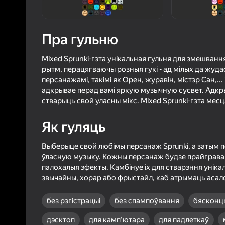
4,1
Ацэнк
Уваход з л
Пра гульню
захавае пра
ў гульні
Mixed Sprunki-гэта унікальная гульня для змешванн
рытм, перацягваючы розныя гукі - ад мілых да жуда
персанажамі, такімі як Орен, журавін, містэр Сан,.
адкрывае перад вамі яркую музычную сусвет. Адкры
стварыць свой уласны мікс. Mixed Sprunki-гэта месц
Б
Як гуляць
Выберыце свой любімы персанаж Sprunki, а затым п
ўласную музыку. Кожны персанаж будзе прайграваць
палохалыя эфекты. Камбінуе іх для стварэння уніка
звычайны, хорар або фрыстайл, каб атрымаць асал
без рэгістрацыі
без спампоўвання
бясконц
дэсктоп
для камп’ютара
для падлеткаў