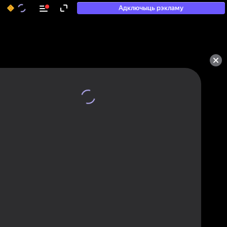
Адключыць рэкламу
50+ тап-гульняў, у якія

гуляюць нават тыя, хто

«не гуляе»
Паглядзець