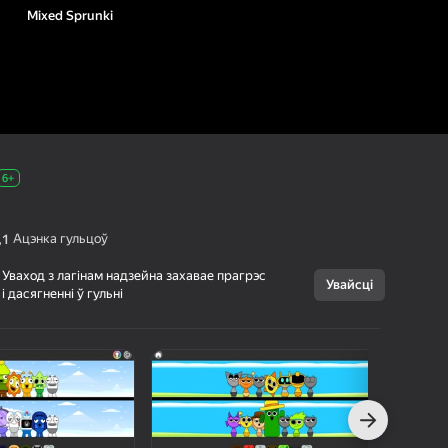
Mixed Sprunki
6+
Ацэнка гульцоў
,1
Уваход з лагінам надзейна захавае прагрэс
Увайсці
і дасягненні ў гульні
Скасаваць
Mixed Sprunki
6+
Rhythm Plus
Казуальныя
г Яндэкс Гульняў