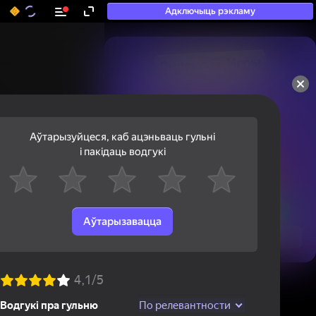
Адключыць рэкламу
50+ тап-гульняў, у якія

гуляюць нават тыя, хто

«не гуляе»
Аўтарызуйцеся, каб ацэньваць гульні
і пакідаць водгукі
Аўтарызавацца
Паглядзець