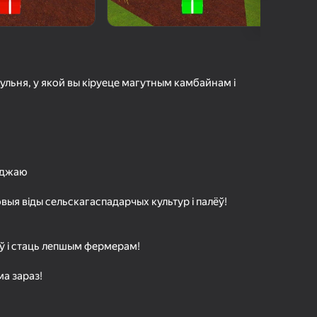
а гульцоў
агінам надзейна
Увайсці
грэс і дасягненні
гульня, у якой вы кіруеце магутным камбайнам і
Гуляць
ольш падрабязна аб гульні
аджаю
ыя віды сельскагаспадарчых культур і палёў!
аў і стаць лепшым фермерам!
а зараз!