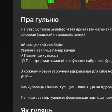
4,1
Ацэнк
Уваход з л
Пра гульню
захавае пра
ў гульні
Harvest Combine Simulator-гэта яркая і займальная 
збіраеце ўраджай на шырокіх палях!
⠀
Абнавіце свой камбайн:
Увелич Павялічце памер каўша
⚡ Павялічце хуткасць
Б
📦 Пашырце магчымасці захоўвання сабранага ўр
⠀
З кожным новым узроўнем адкрывайце для сябе нов
🌽🌾🥕
⠀
Канкураваць з іншымі гульцамі - падняцца на лідэр
⠀
Пачніце сваё віртуальнае фермерскае прыгода прам
Як гуляць