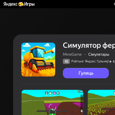
Симулятор фе
MineGame
·
Сімулятары
Рэйтынг Яндэкс Гульняў
45
4
Гуляць
45
Рэйтын