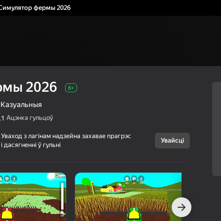
Симулятор фермы 2026
рмы 2026
6+
Казуальныя
Ацэнка гульцоў
,1
Уваход з лагінам надзейна захавае прагрэс
Увайсці
і дасягненні ў гульні
Скасаваць
Симулятор
6+
фермы 2026
MineGame
Сімулятары
Казуальныя
г Яндэкс Гульняў